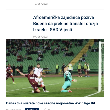
10/06/2024
Afroamerička zajednica poziva
Bidena da prekine transfer oružja
Izraelu | SAD Vijesti
07/06/2024
Danas dva susreta nove sezone nogometne WWin lige BiH
SPORT
09/08/2026
0