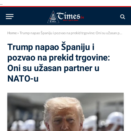
...
Home
»
Trump napao Španiju i pozvao na prekid trgovine: Oni su užasan partner u NATO-u
Trump napao Španiju i
pozvao na prekid trgovine:
Oni su užasan partner u
NATO-u