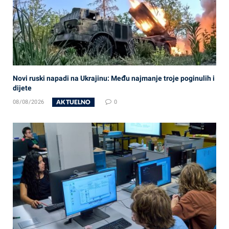
Novi ruski napadi na Ukrajinu: Među najmanje troje poginulih i
dijete
AKTUELNO
08/08/2026
0