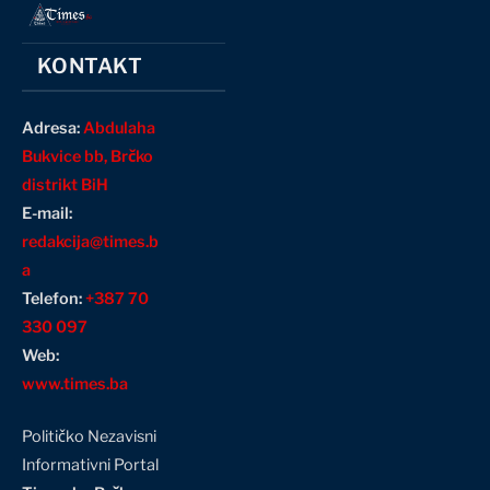
KONTAKT
Adresa:
Abdulaha
Bukvice bb, Brčko
distrikt BiH
E-mail:
redakcija@times.b
a
Telefon:
+387 70
330 097
Web:
www.times.ba
Političko Nezavisni
Informativni Portal