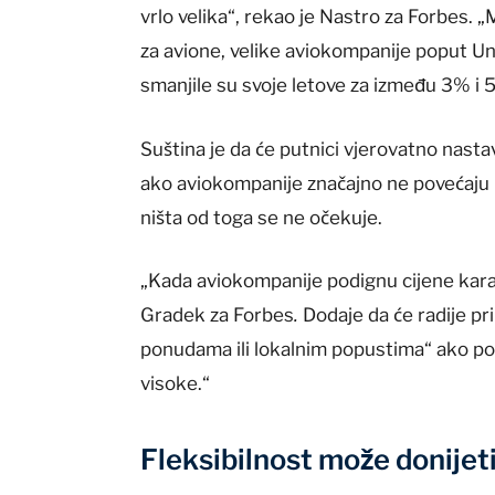
vrlo velika“, rekao je Nastro za Forbes. 
za avione, velike aviokompanije poput Uni
smanjile su svoje letove za između 3% i 5
Suština je da će putnici vjerovatno nastav
ako aviokompanije značajno ne povećaju b
ništa od toga se ne očekuje.
„Kada aviokompanije podignu cijene kara
Gradek za Forbes
.
Dodaje da će radije p
ponudama ili lokalnim popustima“ ako potr
visoke.“
Fleksibilnost može donijet