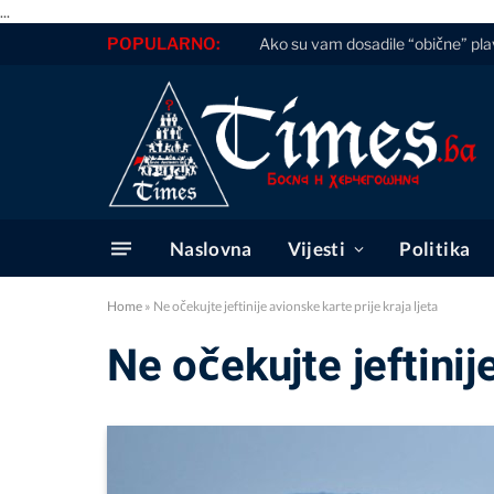
...
POPULARNO:
Ako su vam dosadile “obične” plav
Naslovna
Vijesti
Politika
Home
»
Ne očekujte jeftinije avionske karte prije kraja ljeta
Ne očekujte jeftinije