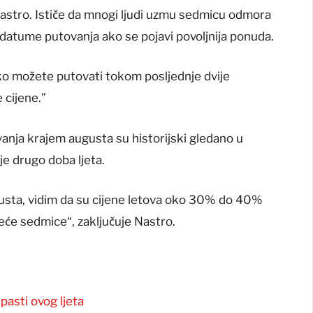
 Nastro. Ističe da mnogi ljudi uzmu sedmicu odmora
 datume putovanja ako se pojavi povoljnija ponuda.
Ako možete putovati tokom posljednje dvije
 cijene.”
nja krajem augusta su historijski gledano u
je drugo doba ljeta.
sta, vidim da su cijene letova oko 30% do 40%
deće sedmice“, zaključuje Nastro.
pasti ovog ljeta