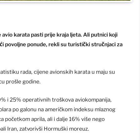
io karata pasti prije kraja ljeta. Ali putnici koji
ći povoljne ponude, rekli su turistički stručnjaci za
istiku rada, cijene avionskih karata u maju su
u prošle godine.
20% i 25% operativnih troškova aviokompanija,
1 dolara po galonu na američkom indeksu mlaznog
 početkom aprila, ali i dalje 16% više nego
ali Iran, zatvorivši Hormuški moreuz.