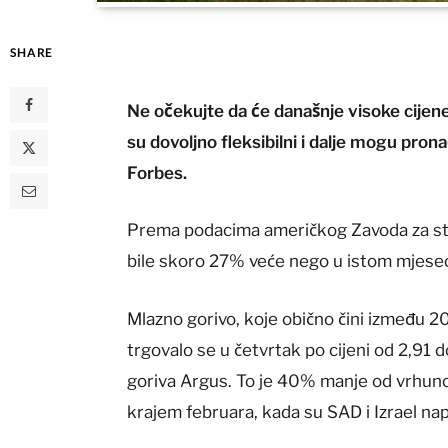
SHARE
Ne očekujte da će današnje visoke cijene av
su dovoljno fleksibilni i dalje mogu prona
Forbes.
Prema podacima američkog Zavoda za stat
bile skoro 27% veće nego u istom mjesec
Mlazno gorivo, koje obično čini između 
trgovalo se u četvrtak po cijeni od 2,9
goriva Argus. To je 40% manje od vrhunca
krajem februara, kada su SAD i Izrael nap