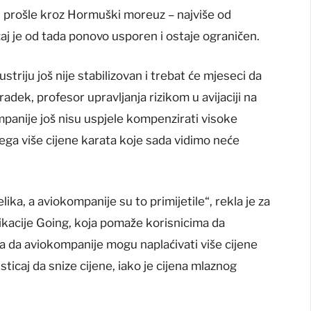
 prošle kroz Hormuški moreuz – najviše od
j je od tada ponovo usporen i ostaje ograničen.
triju još nije stabilizovan i trebat će mjeseci da
adek, profesor upravljanja rizikom u avijaciji na
mpanije još nisu uspjele kompenzirati visoke
čega više cijene karata koje sada vidimo neće
elika, a aviokompanije su to primijetile“, rekla je za
ikacije Going, koja pomaže korisnicima da
a da aviokompanije mogu naplaćivati ​​više cijene
ticaj da snize cijene, iako je cijena mlaznog