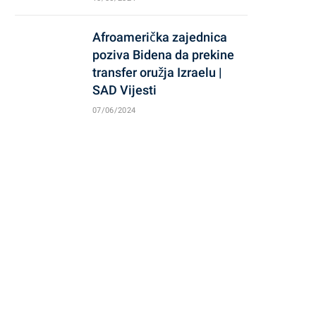
Afroamerička zajednica
poziva Bidena da prekine
transfer oružja Izraelu |
SAD Vijesti
07/06/2024