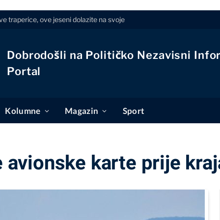
e traperice, ove jeseni dolazite na svoje
Dobrodošli na Političko Nezavisni Info
Portal
Kolumne
Magazin
Sport
 avionske karte prije kraj