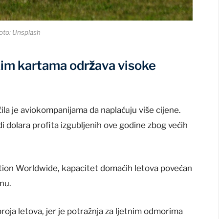
oto: Unsplash
kim kartama održava visoke
la je aviokompanijama da naplaćuju više cijene.
di dolara profita izgubljenih ove godine zbog većih
ion Worldwide, kapacitet domaćih letova povećan
nu.
roja letova, jer je potražnja za ljetnim odmorima