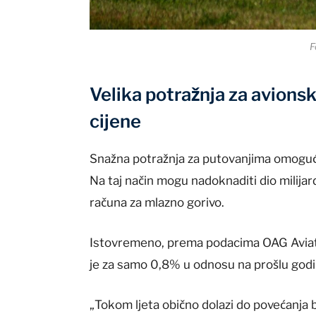
F
Velika potražnja za avions
cijene
Snažna potražnja za putovanjima omogući
Na taj način mogu nadoknaditi dio milijar
računa za mlazno gorivo.
Istovremeno, prema podacima OAG Aviat
je za samo 0,8% u odnosu na prošlu godi
„Tokom ljeta obično dolazi do povećanja b