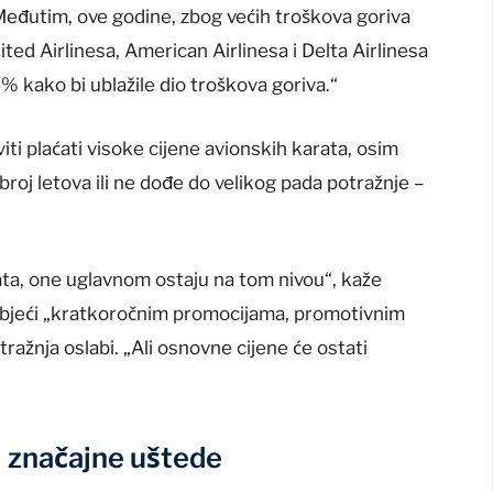
„Međutim, ove godine, zbog većih troškova goriva
ted Airlinesa, American Airlinesa i Delta Airlinesa
% kako bi ublažile dio troškova goriva.“
iti plaćati visoke cijene avionskih karata, osim
roj letova ili ne dođe do velikog pada potražnje –
ta, one uglavnom ostaju na tom nivou“, kaže
ribjeći „kratkoročnim promocijama, promotivnim
ažnja oslabi. „Ali osnovne cijene će ostati
i značajne uštede