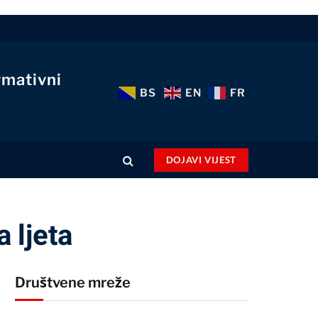
rmativni
BS
EN
FR
DOJAVI VIJEST
a ljeta
Društvene mreže