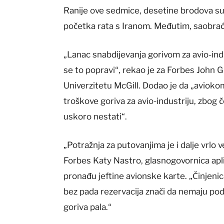
Ranije ove sedmice, desetine brodova su
početka rata s Iranom. Međutim, saobraća
„Lanac snabdijevanja gorivom za avio-indus
se to popravi“, rekao je za Forbes John Gr
Univerzitetu McGill. Dodao je da „avioko
troškove goriva za avio-industriju, zbog 
uskoro nestati“.
„Potražnja za putovanjima je i dalje vrlo v
Forbes Katy Nastro, glasnogovornica apl
pronađu jeftine avionske karte. „Činjenic
bez pada rezervacija znači da nemaju pods
goriva pala.“