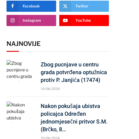
Facebook
Twitter
Instagram
YouTube
NAJNOVIJE
Zbog pucnjave u centru
grada potvrđena optužnica
protiv P. Janjića (17474)
10/06/2024
Nakon pokušaja ubistva
policajca Određen
jednomjesečni pritvor S.M.
(Brčko, 8…
10/06/2024