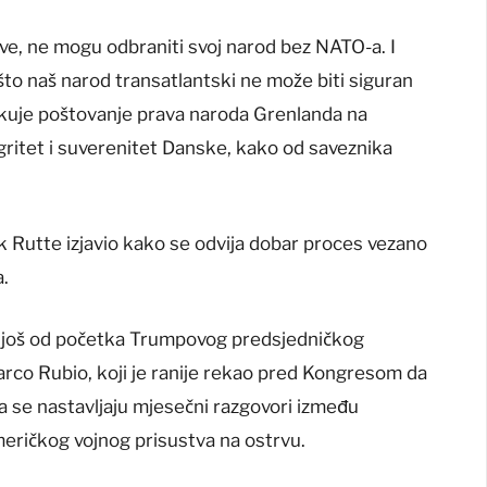
ive, ne mogu odbraniti svoj narod bez NATO-a. I
ašto naš narod transatlantski ne može biti siguran
ekuje poštovanje prava naroda Grenlanda na
tegritet i suverenitet Danske, kako od saveznika
k Rutte izjavio kako se odvija dobar proces vezano
a.
ku još od početka Trumpovog predsjedničkog
arco Rubio, koji je ranije rekao pred Kongresom da
a se nastavljaju mjesečni razgovori između
eričkog vojnog prisustva na ostrvu.