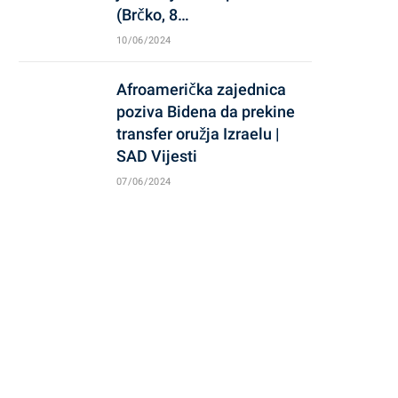
(Brčko, 8…
10/06/2024
Afroamerička zajednica
poziva Bidena da prekine
transfer oružja Izraelu |
SAD Vijesti
07/06/2024