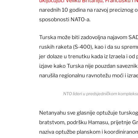
uključujući Veliku Britaniju, Francusku i 
narednih 10 godina na razvoj preciznog 
sposobnosti NATO-a.
Turska može biti zadovoljna najavom SAD-
ruskih raketa (S-400), kao i da su sprem
jer dolaze u trenutku kada iz Izraela i 
izjave kako Turska nije pouzdan saveznik
narušila regionalnu ravnotežu moći i iz
NTO lideri u predsjedničkom kompleks
Netanyahu sve glasnije optužuje tursko
bratstvom, podršku Hamasu, prijetnje Grčk
naziva optužbe planskom i koordinirano