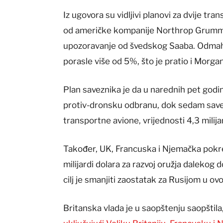
Iz ugovora su vidljivi planovi za dvije t
od američke kompanije Northrop Grumm
upozoravanje od švedskog Saaba. Odmah 
porasle više od 5%, što je pratio i Morga
Plan saveznika je da u narednih pet godin
protiv-dronsku odbranu, dok sedam sav
transportne avione, vrijednosti 4,3 milija
Također, UK, Francuska i Njemačka pok
milijardi dolara za razvoj oružja daleko
cilj je smanjiti zaostatak za Rusijom u ovo
Britanska vlada je u saopštenju saopštil