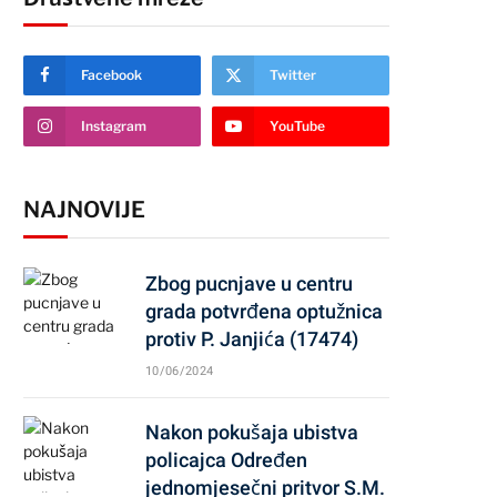
Facebook
Twitter
Instagram
YouTube
NAJNOVIJE
Zbog pucnjave u centru
grada potvrđena optužnica
protiv P. Janjića (17474)
10/06/2024
Nakon pokušaja ubistva
policajca Određen
jednomjesečni pritvor S.M.