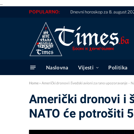
...
POPULARNO:
Dnevni horoskop za 8. august 20
Naslovna
Vijesti
Politika
Home
»
Američki dronovi i švedski avioni za rano upozoravanje – N
Američki dronovi i 
NATO će potrošiti 5