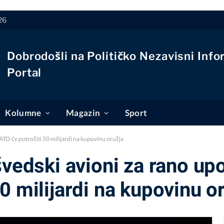
26
Dobrodošli na Političko Nezavisni Info
Portal
Kolumne
Magazin
Sport
ATO će potrošiti 50 milijardi na kupovinu oružja
švedski avioni za rano up
0 milijardi na kupovinu o