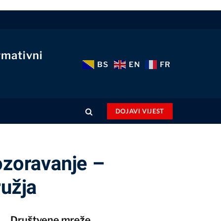
rmativni
BS
EN
FR
DOJAVI VIJEST
ozoravanje –
ružja
Društvene mreže