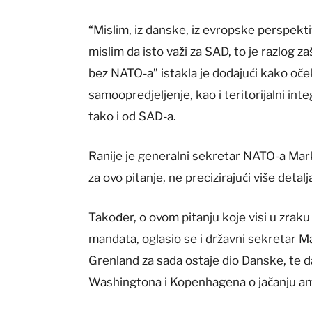
“Mislim, iz danske, iz evropske perspekt
mislim da isto važi za SAD, to je razlog z
bez NATO-a” istakla je dodajući kako oč
samoopredjeljenje, kao i teritorijalni in
tako i od SAD-a.
Ranije je generalni sekretar NATO-a Mar
za ovo pitanje, ne precizirajući više detalj
Također, o ovom pitanju koje visi u zra
mandata, oglasio se i državni sekretar M
Grenland za sada ostaje dio Danske, te d
Washingtona i Kopenhagena o jačanju am