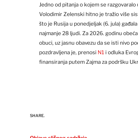
Jedno od pitanja o kojem se razgovaralo u
Volodimir Zelenski hitno je tražio više
što je Rusija u ponedjeljak (6. jula) gađa
najmanje 28 ljudi. Za 2026. godinu obećan
obuci, uz jasnu obavezu da se isti nivo p
pozdravljena je, prenosi
N1
i odluka Evro
finansiranja putem Zajma za podršku Ukra
SHARE.
Objave sličnog sadržaja