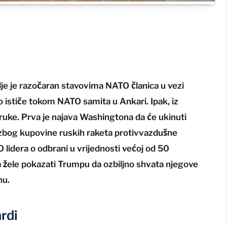
je je razočaran stavovima NATO članica u vezi
to ističe tokom NATO samita u Ankari. Ipak, iz
ruke. Prva je najava Washingtona da će ukinuti
zbog kupovine ruskih raketa protivvazdušne
lidera o odbrani u vrijednosti većoj od 50
opa žele pokazati Trumpu da ozbiljno shvata njegove
nu.
rdi