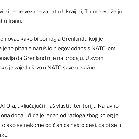
vio i teme vezane za rat u Ukraijini, Trumpovu želju
t u Iranu.
e novac kako bi pomogla Grenlandu koji je
a je to pitanje narušilo njegov odnos s NATO-om,
avlja da Grenland nije na prodaju. U svom
ako je zajedništvo u NATO savezu važno.
O-a, uključujući i naš vlastiti teritorij… Naravno
ona dodajući da je jedan od razloga zbog kojeg je
što ako se nekome od članica nešto desi, da bi se u
uge.