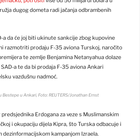
Njemačku, potrošiti
više od 50 milijardi dolara u
oružja dugog dometa radi jačanja odbrambenih
a da će joj biti ukinute sankcije zbog kupovine
ni razmotriti prodaju F-35 aviona Turskoj, naročito
od premijera te zemlje Benjamina Netanyahua dolaze
 SAD-a te da bi prodaja F-35 aviona Ankari
raelsku vazdušnu nadmoć.
u Bestepe u Ankari, Foto: REUTERS/Jonathan Ernst
g predsjednika Erdogana za veze s Muslimanskim
oj i okupaciju dijela Kipra, što Turska odbacuje i
m dezinformacijskom kampanjom Izraela.