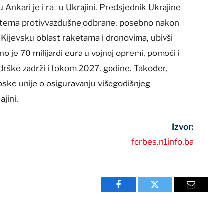
 Ankari je i rat u Ukrajini. Predsjednik Ukrajine
 sistema protivvazdušne odbrane, posebno nakon
la Kijevsku oblast raketama i dronovima, ubivši
o je 70 milijardi eura u vojnoj opremi, pomoći i
odrške zadrži i tokom 2027. godine. Također,
pske unije o osiguravanju višegodišnjeg
jini.
Izvor:
forbes.n1info.ba
Facebook
Twitter
Email