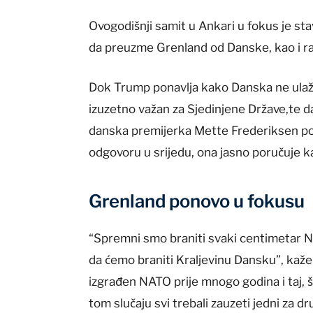
Ovogodišnji samit u Ankari u fokus je sta
da preuzme Grenland od Danske, kao i ra
Dok Trump ponavlja kako Danska ne ulaž
izuzetno važan za Sjedinjene Države,te d
danska premijerka Mette Frederiksen pon
odgovoru u srijedu, ona jasno poručuje k
Grenland ponovo u fokusu
“Spremni smo braniti svaki centimetar NAT
da ćemo braniti Kraljevinu Dansku”, kaže 
izgrađen NATO prije mnogo godina i taj, 
tom slučaju svi trebali zauzeti jedni za dr