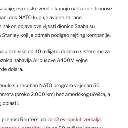
ransakcije; evropske zemlje kupuju nadzorne dronove
an, dok NATO kupuje avione za rano
nakon objave ove vijesti dionice Saaba su
n Stanley koji je odmah podigao rejting kompanije.
a ulože više od 40 milijardi dolara u sistemime za
eznica nabavlja Airbusove A400M vojne
rde dolara.
renule su zaseban NATO program vrijedan 50
g dometa (preko 2.000 km) bez američkog učešća, a
j oblasti.
a, prenosi Reuters, da
će 12 evropskih zemalja,