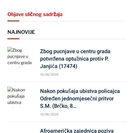
Objave sličnog sadržaja
NAJNOVIJE
Zbog pucnjave u centru grada
potvrđena optužnica protiv P.
Janjića (17474)
10/06/2024
Nakon pokušaja ubistva policajca
Određen jednomjesečni pritvor
S.M. (Brčko, 8…
10/06/2024
Afroamerička zajednica poziva