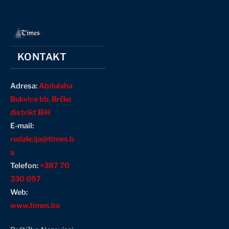
KONTAKT
Adresa:
Abdulaha
Bukvice bb, Brčko
distrikt BiH
E-mail:
redakcija@times.b
a
Telefon:
+387 70
330 097
Web:
www.times.ba