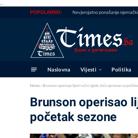
...
POPULARNO:
Nevjerojatno ponašanje njemački
Naslovna
Vijesti
Politika
Home
»
Brunson operisao lijevi ručni zglob, biće spreman za počet
Brunson operisao li
početak sezone