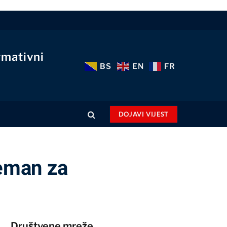
rmativni
BS
EN
FR
DOJAVI VIJEST
reman za
Društvene mreže