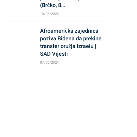
(Brčko, 8…
10/06/2024
Afroamerička zajednica
poziva Bidena da prekine
transfer oružja Izraelu |
SAD Vijesti
07/06/2024