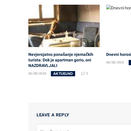
Nevjerojatno ponašanje njemačkih
Dnevni horos
turista: Dok je apartman gorio, oni
06/08/2026
NAZDRAVLJALI
AKTUELNO
06/08/2026
0
LEAVE A REPLY