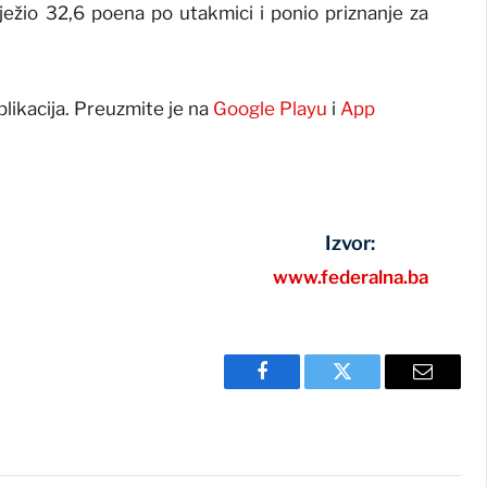
ilježio 32,6 poena po utakmici i ponio priznanje za
plikacija. Preuzmite je na
Google Playu
i
App
Izvor:
www.federalna.ba
Facebook
Twitter
Email