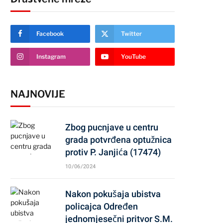
Facebook
Twitter
Instagram
YouTube
NAJNOVIJE
Zbog pucnjave u centru
grada potvrđena optužnica
protiv P. Janjića (17474)
10/06/2024
Nakon pokušaja ubistva
policajca Određen
jednomjesečni pritvor S.M.