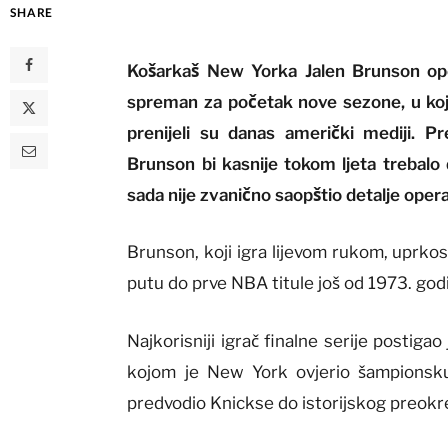
SHARE
Košarkaš New Yorka Jalen Brunson oper
spreman za početak nove sezone, u kojo
prenijeli su danas američki mediji. 
Brunson bi kasnije tokom ljeta trebalo
sada nije zvanično saopštio detalje oper
Brunson, koji igra lijevom rukom, uprkos
putu do prve NBA titule još od 1973. god
Najkorisniji igrač finalne serije postiga
kojom je New York ovjerio šampionsku
predvodio Knickse do istorijskog preok