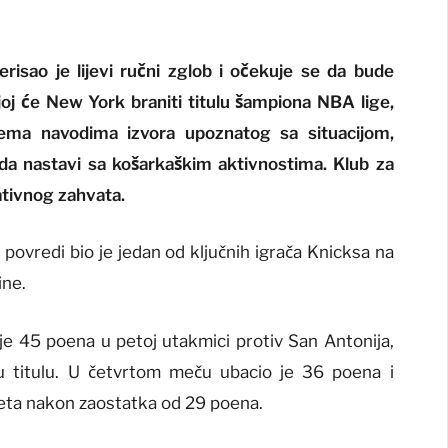
isao je lijevi ručni zglob i očekuje se da bude
j će New York braniti titulu šampiona NBA lige,
Prema navodima izvora upoznatog sa situacijom,
 da nastavi sa košarkaškim aktivnostima. Klub za
ativnog zahvata.
 povredi bio je jedan od ključnih igrača Knicksa na
ine.
o je 45 poena u petoj utakmici protiv San Antonija,
 titulu. U četvrtom meču ubacio je 36 poena i
reta nakon zaostatka od 29 poena.