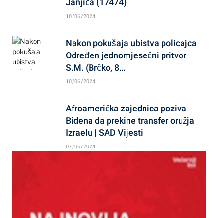
Janjića (17474)
10/06/2024
Nakon pokušaja ubistva policajca
Određen jednomjesečni pritvor
S.M. (Brčko, 8…
10/06/2024
Afroamerička zajednica poziva
Bidena da prekine transfer oružja
Izraelu | SAD Vijesti
07/06/2024