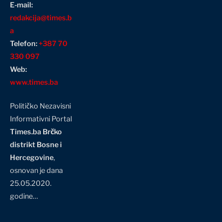
E-mail:
redakcija@times.b
a
Telefon:
+387 70
330 097
Web:
www.times.ba
Političko Nezavisni
Informativni Portal
Times.ba Brčko
distrikt Bosne i
Hercegovine
,
osnovan je dana
25.05.2020.
godine…