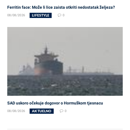
Ferritin face: Može li lice zaista otkriti nedostatak željeza?
LIFESTYLE
08/08/2026
0
SAD uskoro očekuje dogovor o Hormuškom tjesnacu
AKTUELNO
08/08/2026
0