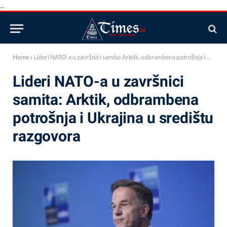
...
Home
»
Lideri NATO-a u završnici samita: Arktik, odbrambena potrošnja i Ukrajina u središtu razgovora
Lideri NATO-a u završnici
samita: Arktik, odbrambena
potrošnja i Ukrajina u središtu
razgovora