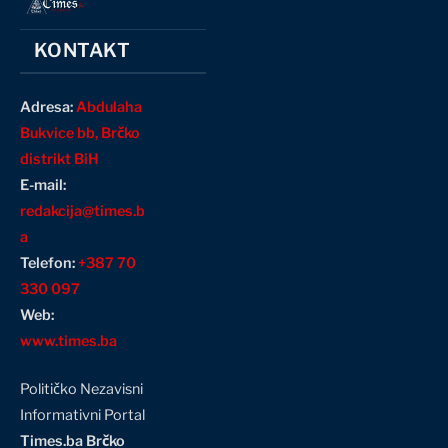
KONTAKT
Adresa:
Abdulaha
Bukvice bb, Brčko
distrikt BiH
E-mail:
redakcija@times.b
a
Telefon:
+387 70
330 097
Web:
www.times.ba
Političko Nezavisni
Informativni Portal
Times.ba Brčko