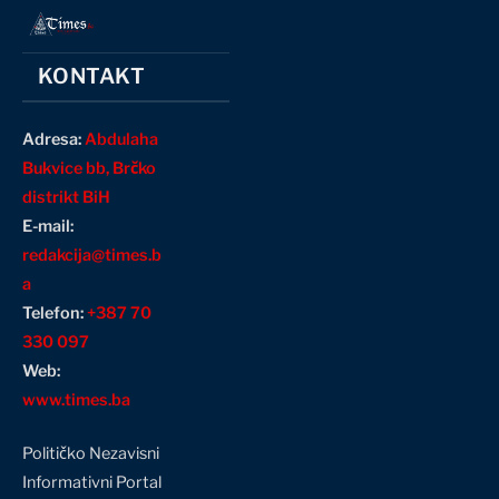
KONTAKT
Adresa:
Abdulaha
Bukvice bb, Brčko
distrikt BiH
E-mail:
redakcija@times.b
a
Telefon:
+387 70
330 097
Web:
www.times.ba
Političko Nezavisni
Informativni Portal