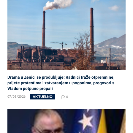
Drama u Zenici se produbljuje: Radnici traže otpremnine,
prijete protestima i zatvaranjem u pogonima, pregovori s
Vladom potpuno propali
AKTUELNO
07/08/2026
0