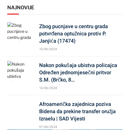
NAJNOVIJE
Zbog pucnjave u centru grada
potvrđena optužnica protiv P.
Janjića (17474)
10/06/2024
Nakon pokušaja ubistva policajca
Određen jednomjesečni pritvor
S.M. (Brčko, 8…
10/06/2024
Afroamerička zajednica poziva
Bidena da prekine transfer oružja
Izraelu | SAD Vijesti
07/06/2024