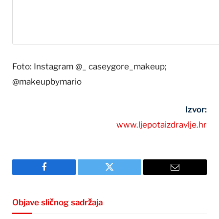
Foto: Instagram @_ caseygore_makeup;
@makeupbymario
Izvor:
www.ljepotaizdravlje.hr
Facebook
Twitter
Email
Objave sličnog sadržaja