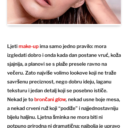
Ljeti
make-up
ima samo jedno pravilo: mora
izgledati dobro i onda kada dan postane vruć, koža
sjajnija, a planovi se s plaže presele ravno na
večeru. Zato najviše volimo lookove koji ne traže
savršenu preciznost, nego dobru ideju, laganu
teksturu i jedan detalj koji se posebno ističe.
Nekad je to
brončani
glow
,
nekad usne boje mesa,
a nekad crveni ruž koji “podiže” i najjednostavniju
bijelu haljinu. Ljetna šminka ne mora biti ni
potpuno prirodna ni dramatična; najbolja je upravo