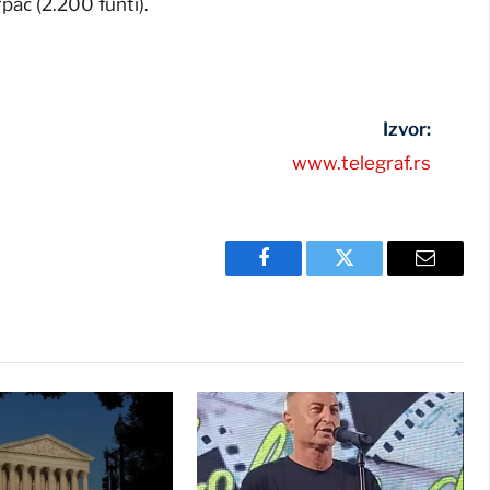
pač (2.200 funti).
Izvor:
www.telegraf.rs
Facebook
Twitter
Email