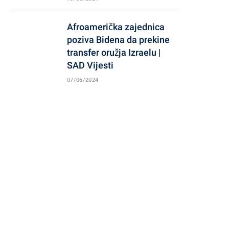
Afroamerička zajednica
poziva Bidena da prekine
transfer oružja Izraelu |
SAD Vijesti
07/06/2024