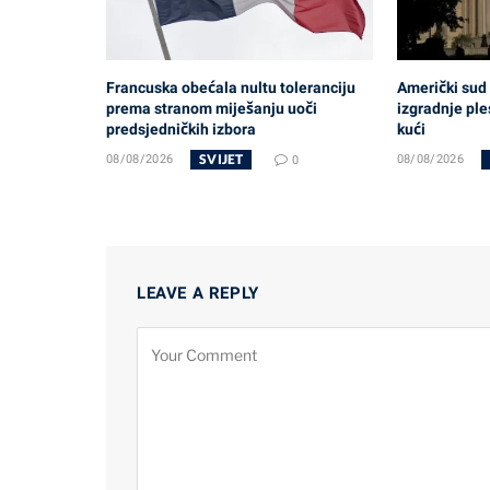
Francuska obećala nultu toleranciju
Američki sud
prema stranom miješanju uoči
izgradnje ple
predsjedničkih izbora
kući
SVIJET
08/08/2026
0
08/08/2026
LEAVE A REPLY