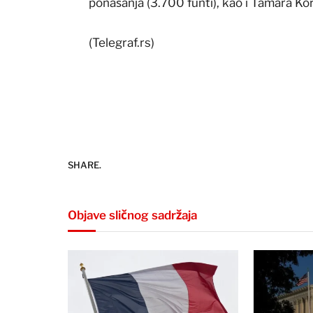
ponašanja (3.700 funti), kao i Tamara Kor
(Telegraf.rs)
SHARE.
Objave sličnog sadržaja