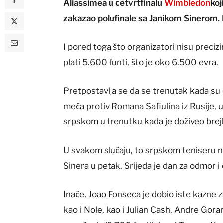
Aliassimea u četvrtfinalu
Wimbledon
koj
zakazao polufinale sa Janikom Sinerom.
I pored toga što organizatori nisu preciz
plati 5.600 funti, što je oko 6.500 evra.
Pretpostavlja se da se trenutak kada su 
meča protiv Romana Safiulina iz Rusije, 
srpskom u trenutku kada je doživeo brej
U svakom slučaju, to srpskom teniseru n
Sinera u petak. Srijeda je dan za odmor i
Inače, Joao Fonseca je dobio iste kazne z
kao i Nole, kao i Julian Cash. Andre Go