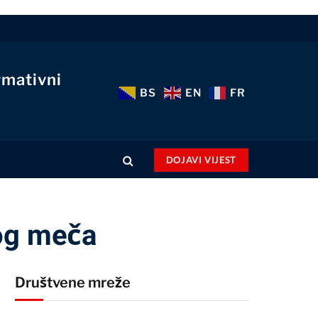
rmativni
BS
EN
FR
DOJAVI VIJEST
kog meča
Društvene mreže