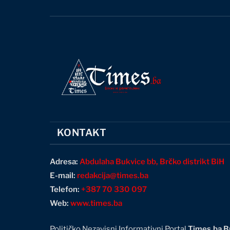
KONTAKT
Adresa:
Abdulaha Bukvice bb, Brčko distrikt BiH
E-mail:
redakcija@times.ba
Telefon:
+387 70 330 097
Web:
www.times.ba
Političko Nezavisni Informativni Portal
Times.ba Br