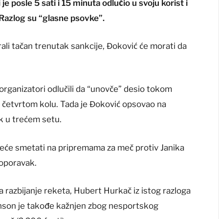
i je posle 5 sati i 15 minuta odlučio u svoju korist i
 Razlog su “glasne psovke”.
irali tačan trenutak sankcije, Đoković će morati da
organizatori odlučili da “unovče” desio tokom
u četvrtom kolu. Tada je Đoković opsovao na
k u trećem setu.
eće smetati na pripremama za meč protiv Janika
 oporavak.
a razbijanje reketa, Hubert Hurkač iz istog razloga
ranson je takođe kažnjen zbog nesportskog