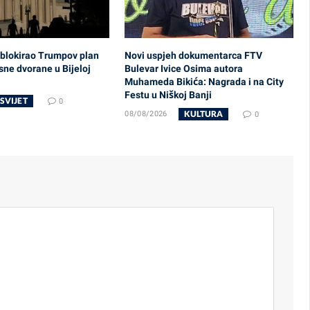
 blokirao Trumpov plan
Novi uspjeh dokumentarca FTV
sne dvorane u Bijeloj
Bulevar Ivice Osima autora
Muhameda Bikića: Nagrada i na City
Festu u Niškoj Banji
SVIJET
0
KULTURA
08/08/2026
0