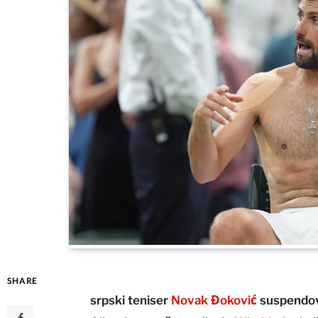
SHARE
srpski teniser
Novak Đoković
suspendova