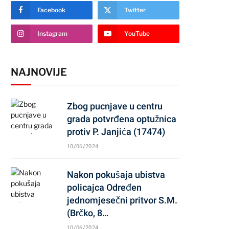
Facebook
Twitter
Instagram
YouTube
NAJNOVIJE
Zbog pucnjave u centru
grada potvrđena optužnica
protiv P. Janjića (17474)
10/06/2024
Nakon pokušaja ubistva
policajca Određen
jednomjesečni pritvor S.M.
(Brčko, 8…
10/06/2024