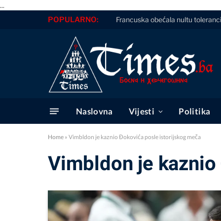
...
POPULARNO:
Francuska obećala nultu toleranc
Naslovna
Vijesti
Politika
Home
»
Vimbldon je kaznio Đokovića posle istorijskog meča
Vimbldon je kaznio