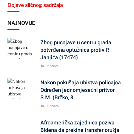
Objave sličnog sadržaja
NAJNOVIJE
Zbog pucnjave u centru grada
potvrđena optužnica protiv P.
Janjića (17474)
10/06/2024
Nakon pokušaja ubistva policajca
Određen jednomjesečni pritvor
S.M. (Brčko, 8…
10/06/2024
Afroamerička zajednica poziva
Bidena da prekine transfer oružja