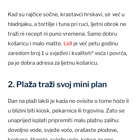
Kad su rajčice sočne, krastavci hrskavi, sir već u
hladnjaku, a tortilje i tuna pri ruci, ljetni obrok ne
traži ni recept ni puno vremena. Samo dobru
košaricu i malo mašte.
Lidl
je već petu godinu
zaredom broj 1 u svježini i kvaliteti* voća i povrća,
pa je dobra adresa za ljetnu košaricu.
2. Plaža traži svoj mini plan
Dan na plaži lakši je kada ne ovisite o tome hoće li
u blizini biti kiosk, pekarnica ili trgovina. Zato se
unaprijed isplati pripremiti malu plažnu zalihu:
dovoljno vode, svježe voće, orašaste plodove,
krekere, štapiće, svježe voće, kekse za one