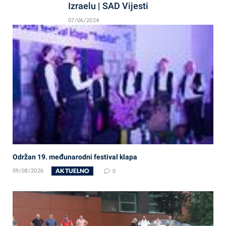
Izraelu | SAD Vijesti
07/06/2024
Održan 19. međunarodni festival klapa
AKTUELNO
09/08/2026
0