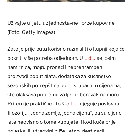
Uživajte u ljetu uz jednostavne i brze kupovine
(Foto: Getty Images)
Zato je prije puta korisno razmisliti o kupnji koja će
pokriti više potreba odjednom. U
Lidlu
se, osim
namirnica, mogu pronaći i neprehrambeni
proizvodi poput alata, dodataka za kućanstvo i
sezonskih potrepština po pristupačnim cijenama,
što olakšava pripremu za ljeto i boravak na moru.
Pritom je praktično i to što
Lidl
njeguje poslovnu
filozofiju „Jedna zemlja, jedna cijena“, pa su cijene
iste neovisno o tome kupujete li kod kuće prije
polaska ili u trgovini bliže ljetnoj destinaciji.