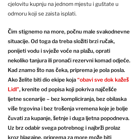
cjelovitu kupnju na jednom mjestu i guštate u
odmoru koji se zaista isplati.
Čim stignemo na more, počnu male svakodnevne
situacije. Od toga da treba složiti brzi ručak,
ponijeti vodu i svježe voće na plažu, oprati
nekoliko tanjura ili pronaći rezervni komad odjeće.
Kad znamo što nas čeka, priprema je pola posla.
Ako želite biti dio ekipe koja
“obavi sve dok kažeš
Lidl”
, krenite od popisa koji pokriva najčešće
ljetne scenarije – bez kompliciranja, bez obilaska
više trgovina i bez trošenja vremena koje je bolje
čuvati za kupanje, šetnje i duga ljetna popodneva.
Uz brz odabir svega potrebnog i najbrži prolaz
kroz blagajne, priprema za more može biti