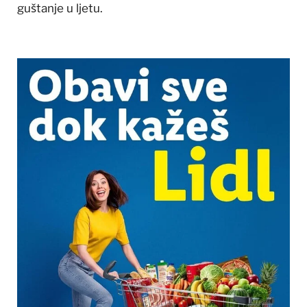
guštanje u ljetu.