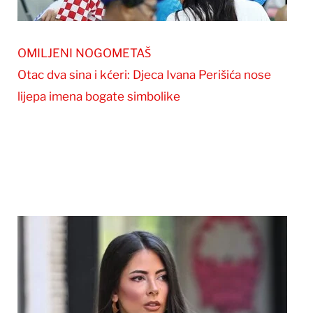
OMILJENI NOGOMETAŠ
Otac dva sina i kćeri: Djeca Ivana Perišića nose
lijepa imena bogate simbolike