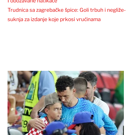
I obožavane natikače
Trudnica sa zagrebačke špice: Goli trbuh i negliže-
suknja za izdanje koje prkosi vrućinama