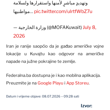
وتهديدٍ مباشرٍ لأمنها واستقرارها ولسلامة
مواطنيها…
pic.twitter.com/ulrtfWbZ7u
— وزارة الخارجية (@MOFAKuwait)
July 8,
2026
Iran je ranije saopćio da je gađao američke vojne
lokacije u Kuvajtu kao odgovor na američke
napade na južne pokrajine te zemlje.
Federalna.ba dostupna je i kao mobilna aplikacija.
Preuzmite je na
Google Playu
i
App Storeu
.
Datum i vrijeme objave: 08.07.2026 – 09:28 sati
Izvor: