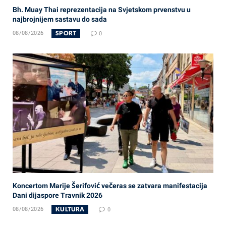
Bh. Muay Thai reprezentacija na Svjetskom prvenstvu u
najbrojnijem sastavu do sada
SPORT
08/08/2026
0
Koncertom Marije Šerifović večeras se zatvara manifestacija
Dani dijaspore Travnik 2026
KULTURA
08/08/2026
0