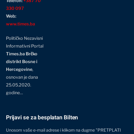
Telefon:
+387 70
330 097
Web:
www.times.ba
Političko Nezavisni
Informativni Portal
Times.ba Brčko
distrikt Bosne i
Hercegovine
,
osnovan je dana
25.05.2020.
godine…
Prijavi se za besplatan Bilten
Unosom vaše e-mail adrese i klikom na dugme "PRETPLATI