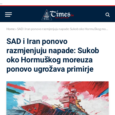
...
Home
»
SAD i Iran ponovo razmjenjuju napade: Sukob oko Hormuškog moreuza ponovo ugrožava primirje
SAD i Iran ponovo
razmjenjuju napade: Sukob
oko Hormuškog moreuza
ponovo ugrožava primirje