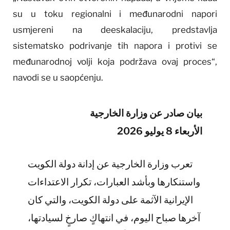
su u toku regionalni i međunarodni napori
usmjereni na deeskalaciju, predstavlja
sistematsko podrivanje tih napora i protivi se
međunarodnoj volji koja podržava ovaj proces“,
navodi se u saopćenju.
بيان صادر عن وزارة الخارجية
الأربعاء 8 يوليو 2026
تعرب وزارة الخارجية عن إدانة دولة الكويت
واستنكارها وبأشد العبارات، تكرار الاعتداءات
الإيرانية الآثمة على دولة الكويت، والتي كان
آخرها صباح اليوم، في انتهاكٍ صارخٍ لسيادتها،