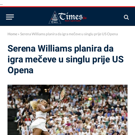
...
Home
»
Serena Williams planira da igra mečeve u singlu prije US Opena
Serena Williams planira da
igra mečeve u singlu prije US
Opena