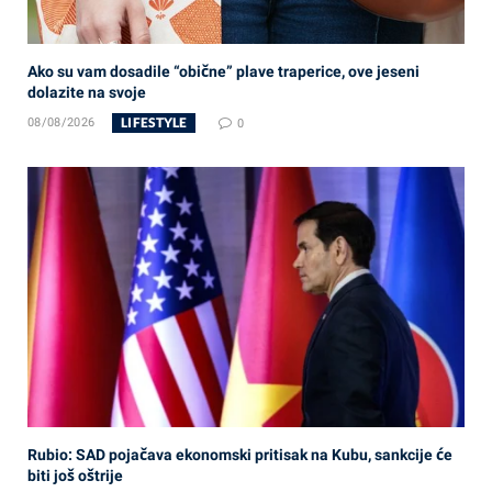
Ako su vam dosadile “obične” plave traperice, ove jeseni
dolazite na svoje
LIFESTYLE
08/08/2026
0
Rubio: SAD pojačava ekonomski pritisak na Kubu, sankcije će
biti još oštrije