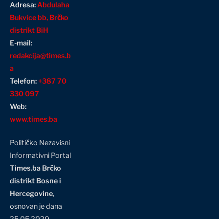
Adresa:
Abdulaha
Bukvice bb, Brčko
distrikt BiH
E-mail:
redakcija@times.b
a
Telefon:
+387 70
330 097
Web:
www.times.ba
Političko Nezavisni
Informativni Portal
Times.ba Brčko
distrikt Bosne i
Hercegovine
,
osnovan je dana