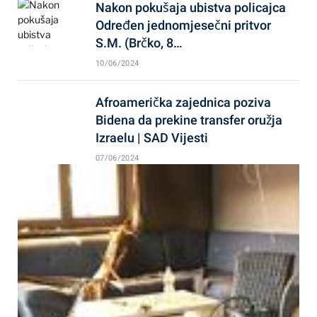
Nakon pokušaja ubistva policajca
Određen jednomjesečni pritvor
S.M. (Brčko, 8…
10/06/2024
Afroamerička zajednica poziva
Bidena da prekine transfer oružja
Izraelu | SAD Vijesti
07/06/2024