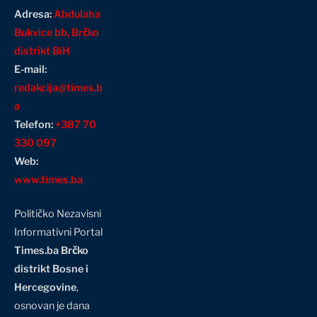
Adresa:
Abdulaha
Bukvice bb, Brčko
distrikt BiH
E-mail:
redakcija@times.b
a
Telefon:
+387 70
330 097
Web:
www.times.ba
Političko Nezavisni
Informativni Portal
Times.ba Brčko
distrikt Bosne i
Hercegovine
,
osnovan je dana