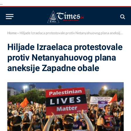
...
Home
»
Hiljade Izraelaca protestovale protiv Netanyahuovog plana aneksije Zapadne obale
Hiljade Izraelaca protestovale
protiv Netanyahuovog plana
aneksije Zapadne obale