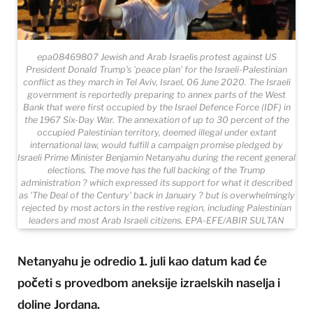
epa08469807 Jewish and Arab Israelis protest against US
President Donald Trump's 'peace plan' for the Israeli-Palestinian
conflict as they march in Tel Aviv, Israel, 06 June 2020. The Israeli
government is reportedly preparing to annex parts of the West
Bank that were first occupied by the Israel Defence Force (IDF) in
the 1967 Six-Day War. The annexation of up to 30 percent of the
occupied Palestinian territory, deemed illegal under extant
international law, would fulfill a campaign promise pledged by
Israeli Prime Minister Benjamin Netanyahu during the recent general
elections. The move has the full backing of the Trump
administration ? which expressed its support for what it described
as 'The Deal of the Century' back in January ? but is overwhelmingly
rejected by most actors in the restive region, including Palestinian
leaders and most Arab Israeli citizens. EPA-EFE/ABIR SULTAN
Netanyahu je odredio 1. juli kao datum kad će
početi s provedbom aneksije izraelskih naselja i
doline Jordana.