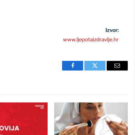
Izvor:
www.ljepotaizdravlje.hr
Facebook
Twitter
Email