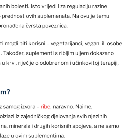
nih bolesti. Isto vrijedi i za regulaciju razine
ao prednost ovih suplemenata. Na ovu je temu
 pronađena čvrsta poveznica.
 mogli biti korisni – vegetarijanci, vegani ili osobe
u. Također, suplementi s ribljim uljem dokazano
 krvi, riječ je o odobrenom i učinkovitoj terapiji,
jem?
iz samog izvora –
ribe
, naravno. Naime,
izlazi iz zajedničkog djelovanja svih njezinih
ina, minerala i drugih korisnih spojeva, a ne samo
alaze u ovim suplementima.