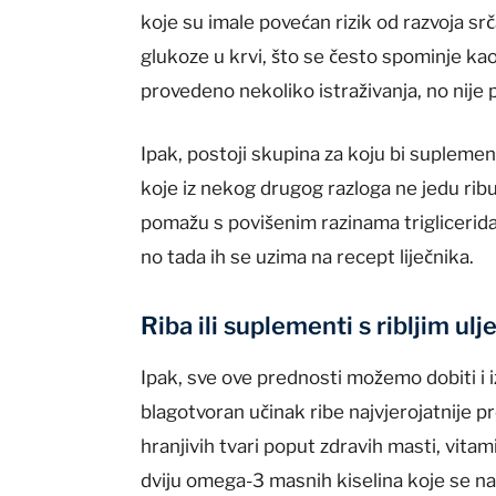
koje su imale povećan rizik od razvoja srča
glukoze u krvi, što se često spominje k
provedeno nekoliko istraživanja, no nije
Ipak, postoji skupina za koju bi suplementi
koje iz nekog drugog razloga ne jedu rib
pomažu s povišenim razinama triglicerida u
no tada ih se uzima na recept liječnika.
Riba ili suplementi s ribljim ul
Ipak, sve ove prednosti možemo dobiti i 
blagotvoran učinak ribe najvjerojatnije pro
hranjivih tvari poput zdravih masti, vitam
dviju omega-3 masnih kiselina koje se n