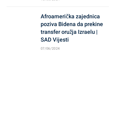
Afroamerička zajednica
poziva Bidena da prekine
transfer oružja Izraelu |
SAD Vijesti
07/06/2024