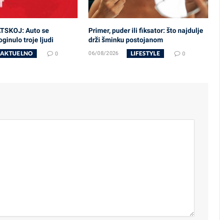
TSKOJ: Auto se
Primer, puder ili fiksator: što najdulje
ginulo troje ljudi
drži šminku postojanom
AKTUELNO
LIFESTYLE
0
06/08/2026
0