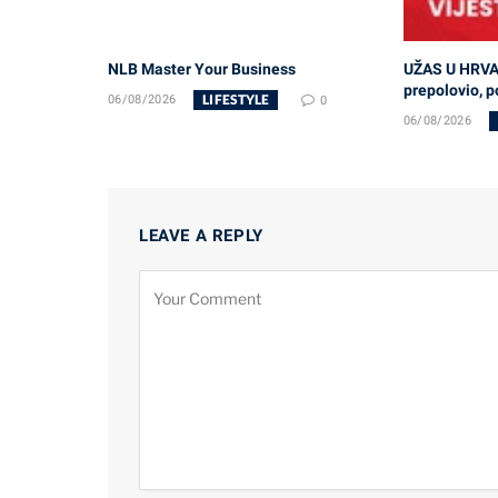
NLB Master Your Business
UŽAS U HRVA
prepolovio, po
LIFESTYLE
06/08/2026
0
06/08/2026
LEAVE A REPLY