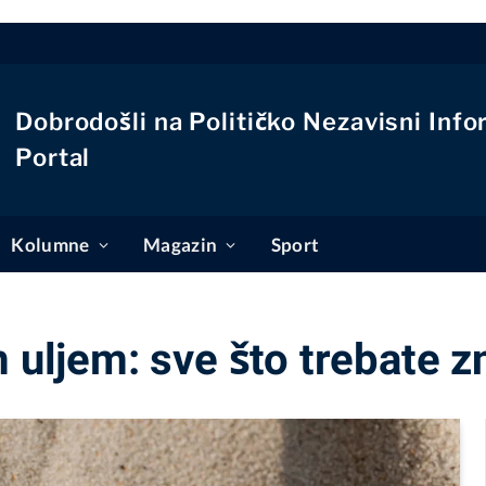
Dobrodošli na Političko Nezavisni Info
Portal
Kolumne
Magazin
Sport
 uljem: sve što trebate z