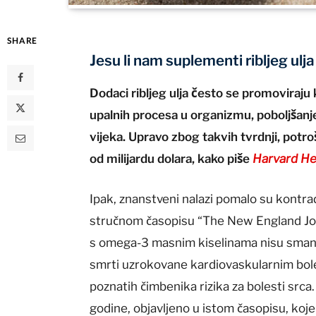
SHARE
Jesu li nam suplementi ribljeg ulj
Dodaci ribljeg ulja često se promoviraju
upalnih procesa u organizmu, poboljšanje
vijeka. Upravo zbog takvih tvrdnji, potr
od milijardu dolara, kako piše
Harvard He
Ipak, znanstveni nalazi pomalo su kontra
stručnom časopisu “The New England Jour
s omega-3 masnim kiselinama nisu smanji
smrti uzrokovane kardiovaskularnim bol
poznatih čimbenika rizika za bolesti srca. 
godine, objavljeno u istom časopisu, koj