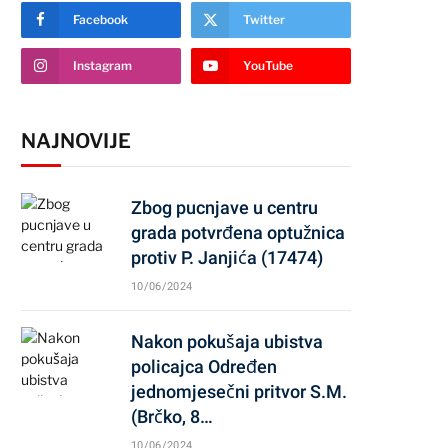
Facebook
Twitter
Instagram
YouTube
NAJNOVIJE
Zbog pucnjave u centru
grada potvrđena optužnica
protiv P. Janjića (17474)
10/06/2024
Nakon pokušaja ubistva
policajca Određen
jednomjesečni pritvor S.M.
(Brčko, 8…
10/06/2024