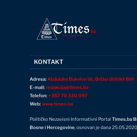
KONTAKT
Adresa:
Abdulaha Bukvice bb, Brčko distrikt BiH
E-mail:
redakcija@times.ba
Telefon:
+387 70 330 097
Web:
www.times.ba
Političko Nezavisni Informativni Portal
Times.ba Br
Bosne i Hercegovine
, osnovan je dana 25.05.202