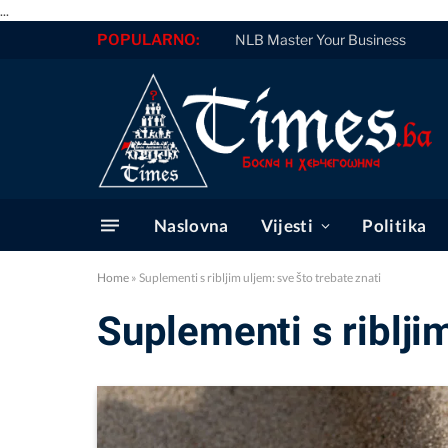
...
POPULARNO:
NLB Master Your Business
Naslovna
Vijesti
Politika
Home
»
Suplementi s ribljim uljem: sve što trebate znati
Suplementi s ribljim