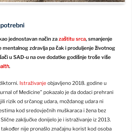
a potrebni
 kao jednostavan način za
zaštitu srca
, smanjenje
 mentalnog zdravlja pa čak i produljenje životnog
ošači u SAD-u na ove dodatke godišnje troše više
alth
.
diktorni.
Istraživanje
objavljeno 2018. godine u
nal of Medicine” pokazalo je da dodaci prehrani
li rizik od srčanog udara, moždanog udara ni
estima kod sredovječnih muškaraca i žena bez
Slične zaključke donijelo je i istraživanje iz 2013.
e također nije pronašlo značajnu korist kod osoba