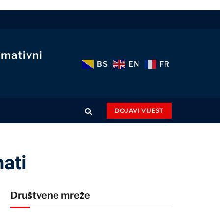
rmativni
BS
EN
FR
DOJAVI VIJEST
nati
Društvene mreže