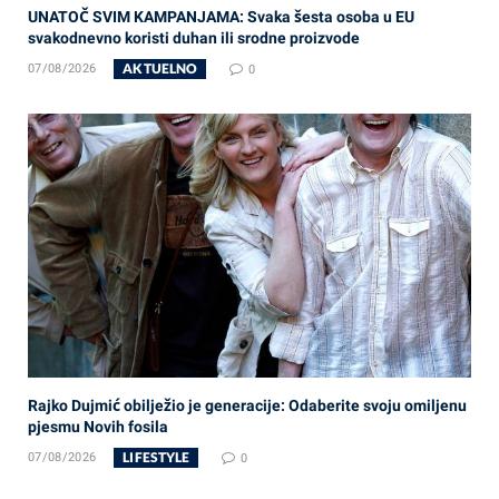
UNATOČ SVIM KAMPANJAMA: Svaka šesta osoba u EU
svakodnevno koristi duhan ili srodne proizvode
AKTUELNO
07/08/2026
0
Rajko Dujmić obilježio je generacije: Odaberite svoju omiljenu
pjesmu Novih fosila
LIFESTYLE
07/08/2026
0