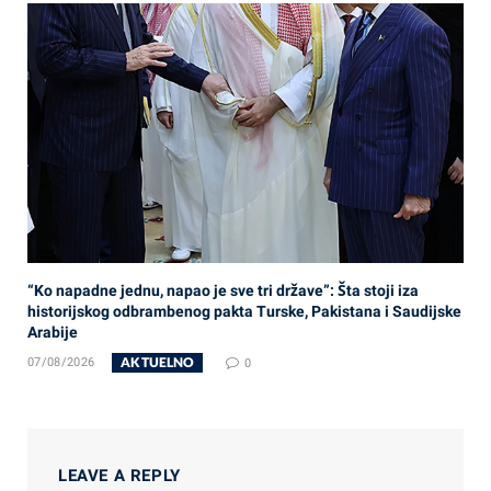
“Ko napadne jednu, napao je sve tri države”: Šta stoji iza
historijskog odbrambenog pakta Turske, Pakistana i Saudijske
Arabije
AKTUELNO
07/08/2026
0
LEAVE A REPLY