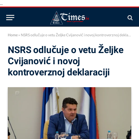
...
Home
»
NSRS odlučuje o vetu Željke Cvijanović i novoj kontroverznoj deklaraciji
NSRS odlučuje o vetu Željke
Cvijanović i novoj
kontroverznoj deklaraciji