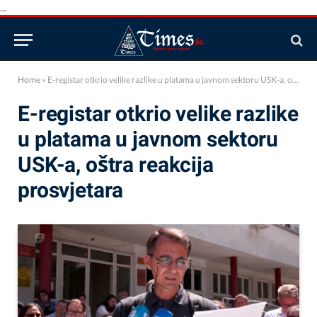
...
Home
»
E-registar otkrio velike razlike u platama u javnom sektoru USK-a, oštra reakcija prosvjetara
E-registar otkrio velike razlike
u platama u javnom sektoru
USK-a, oštra reakcija
prosvjetara