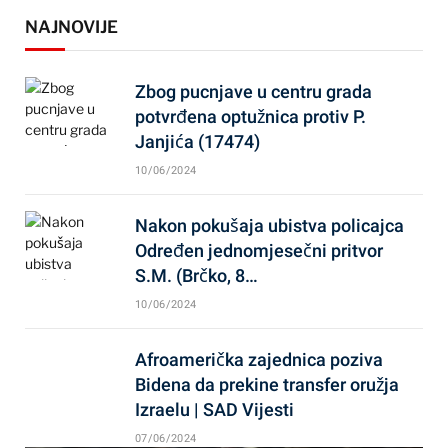
NAJNOVIJE
Zbog pucnjave u centru grada
potvrđena optužnica protiv P.
Janjića (17474)
10/06/2024
Nakon pokušaja ubistva policajca
Određen jednomjesečni pritvor
S.M. (Brčko, 8…
10/06/2024
Afroamerička zajednica poziva
Bidena da prekine transfer oružja
Izraelu | SAD Vijesti
07/06/2024