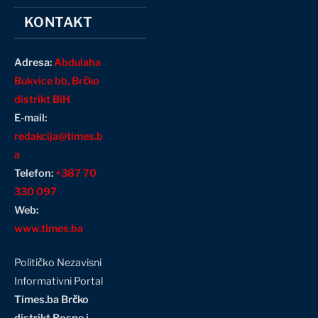
KONTAKT
Adresa:
Abdulaha
Bukvice bb, Brčko
distrikt BiH
E-mail:
redakcija@times.b
a
Telefon:
+387 70
330 097
Web:
www.times.ba
Političko Nezavisni
Informativni Portal
Times.ba Brčko
distrikt Bosne i