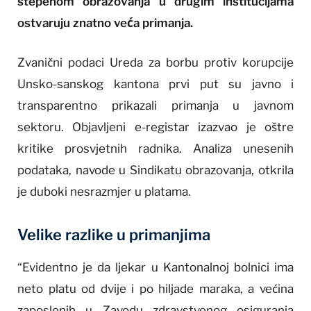
stepenom obrazovanja u drugim institucijama
ostvaruju znatno veća primanja.
Zvanični podaci Ureda za borbu protiv korupcije
Unsko-sanskog kantona prvi put su javno i
transparentno prikazali primanja u javnom
sektoru. Objavljeni e-registar izazvao je oštre
kritike prosvjetnih radnika. Analiza unesenih
podataka, navode u Sindikatu obrazovanja, otkrila
je duboki nesrazmjer u platama.
Velike razlike u primanjima
“Evidentno je da ljekar u Kantonalnoj bolnici ima
neto platu od dvije i po hiljade maraka, a većina
zaposlenih u Zavodu zdravstvenog osiguranja