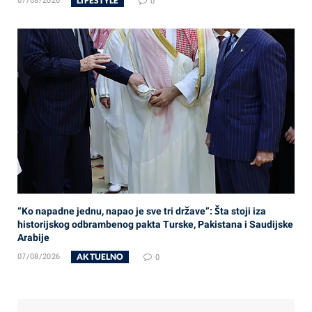
LIFESTYLE
07/08/2026
0
“Ko napadne jednu, napao je sve tri države”: Šta stoji iza
historijskog odbrambenog pakta Turske, Pakistana i Saudijske
Arabije
AKTUELNO
07/08/2026
0