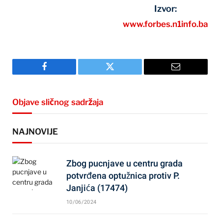
Izvor:
www.forbes.n1info.ba
Facebook
Twitter
Email
Objave sličnog sadržaja
NAJNOVIJE
Zbog pucnjave u centru grada
potvrđena optužnica protiv P.
Janjića (17474)
10/06/2024