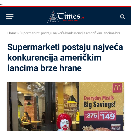
...
Home
»
Supermarketi postaju najveća konkurencija američkim lancima brze hrane
Supermarketi postaju najveća
konkurencija američkim
lancima brze hrane