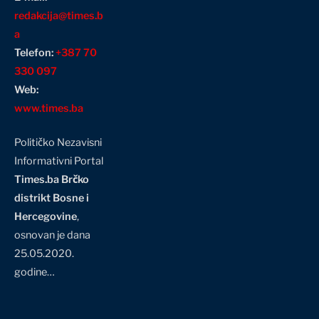
redakcija@times.b
a
Telefon:
+387 70
330 097
Web:
www.times.ba
Političko Nezavisni
Informativni Portal
Times.ba Brčko
distrikt Bosne i
Hercegovine
,
osnovan je dana
25.05.2020.
godine…