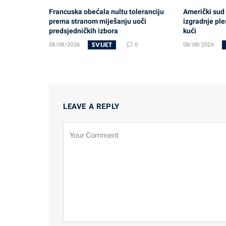
Francuska obećala nultu toleranciju
Američki sud
prema stranom miješanju uoči
izgradnje ple
predsjedničkih izbora
kući
SVIJET
08/08/2026
0
08/08/2026
LEAVE A REPLY