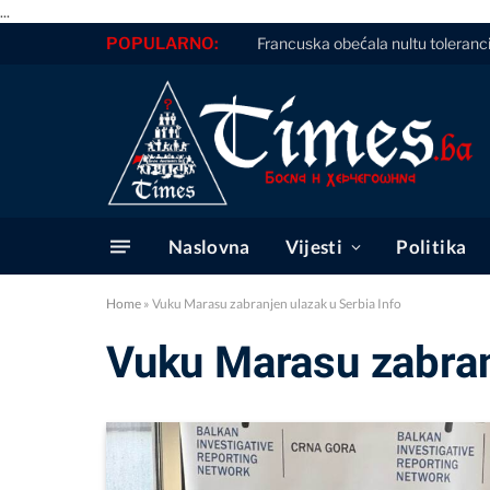
...
POPULARNO:
Francuska obećala nultu toleranc
Naslovna
Vijesti
Politika
Home
»
Vuku Marasu zabranjen ulazak u Serbia Info
Vuku Marasu zabran