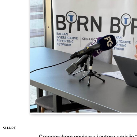
SHARE
Crnogorskom novinaru i autoru emisije “