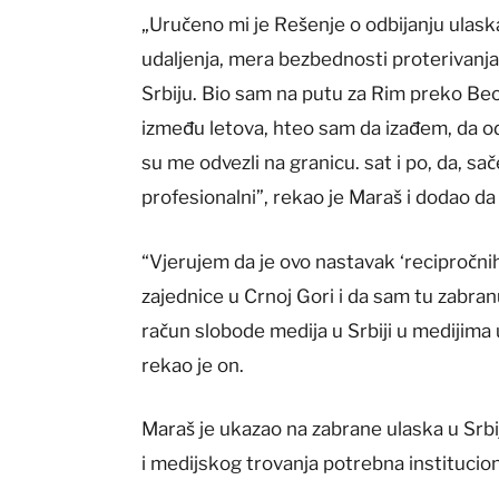
„Uručeno mi je Rešenje o odbijanju ulask
udaljenja, mera bezbednosti proterivanj
Srbiju. Bio sam na putu za Rim preko Be
između letova, hteo sam da izađem, da od
su me odvezli na granicu. sat i po, da, sa
profesionalni”, rekao je Maraš i dodao da
“Vjerujem da je ovo nastavak ‘recipročn
zajednice u Crnoj Gori i da sam tu zabranu
račun slobode medija u Srbiji u medijima u
rekao je on.
Maraš je ukazao na zabrane ulaska u Srbi
i medijskog trovanja potrebna institucion