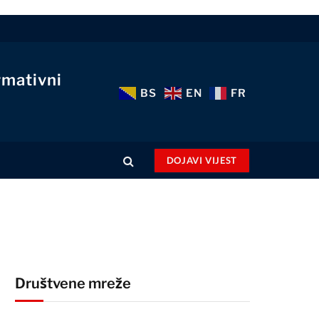
rmativni
BS
EN
FR
DOJAVI VIJEST
Društvene mreže