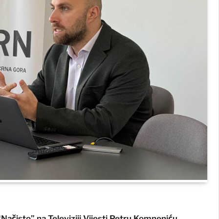
Načisto” na Televiziji Vijesti Petru Komneniću