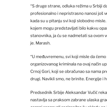
“S druge strane, odluka režima u Srbiji d
profesionalno i nepristrasno nanosi još v
kada su u pitanju svi koji slobodno misle.
kojem mogu predstavljati bilo kakvu opasn
stanovnika, ja ću se nadmetati sa ovom
je. Marash.
“U međuvremenu, svi koji misle da ćemo i
organizovanog kriminala na ovaj način uplaš
Crnoj Gori, koji se obračunao sa nama prek
drugi. Navikli smo, ne brinite. Energije i
Predsednik Srbije Aleksandar Vučić rekao
nastavlja sa praksom zabrane ulaska građ