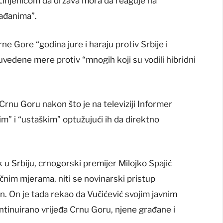
 činjenicom da država mora da reaguje na
rađanima”.
rne Gore “godina jure i haraju protiv Srbije i
 uvedene mere protiv “mnogih koji su vodili hibridni
 Crnu Goru nakon što je na televiziji Informer
m” i “ustaškim” optužujući ih da direktno
u Srbiju, crnogorski premijer Milojko Spajić
čnim mjerama, niti se novinarski pristup
an. On je tada rekao da Vučićević svojim javnim
ontinuirano vrijeđa Crnu Goru, njene građane i