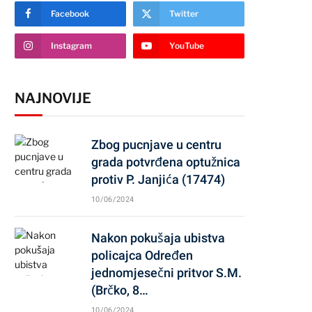
Facebook
Twitter
Instagram
YouTube
NAJNOVIJE
Zbog pucnjave u centru
grada potvrđena optužnica
protiv P. Janjića (17474)
10/06/2024
Nakon pokušaja ubistva
policajca Određen
jednomjesečni pritvor S.M.
(Brčko, 8…
10/06/2024