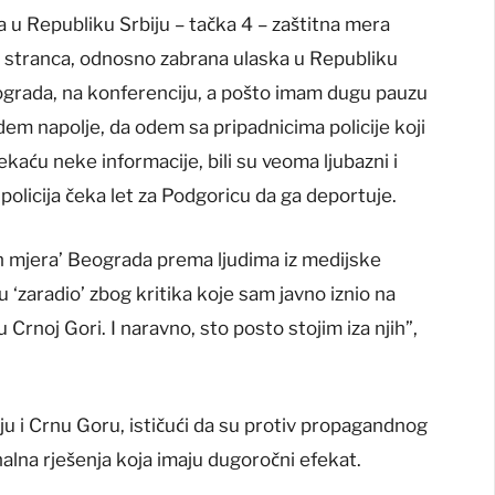
a u Republiku Srbiju – tačka 4 – zaštitna mera
a stranca, odnosno zabrana ulaska u Republiku
ograda, na konferenciju, a pošto imam dugu pauzu
em napolje, da odem sa pripadnicima policije koji
čekaću neke informacije, bili su veoma ljubazni i
 policija čeka let za Podgoricu da ga deportuje.
ih mjera’ Beograda prema ljudima iz medijske
 ‘zaradio’ zbog kritika koje sam javno iznio na
 Crnoj Gori. I naravno, sto posto stojim iza njih”,
ju i Crnu Goru, ističući da su protiv propagandnog
alna rješenja koja imaju dugoročni efekat.