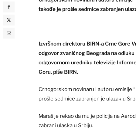
takođe je prošle sedmice zabranjen ulaza
Izvršnom direktoru BIRN-a Crne Gore Vu
odgovor zvaničnog Beograda na odluku cr
odgovornom uredniku televizije Informer
Goru, piše BIRN.
Crnogorskom novinaru i autoru emisije “N
prošle sedmice zabranjen je ulazak u Srb
Maraš je rekao da mu je policija na Aero
zabrani ulaska u Srbiju.