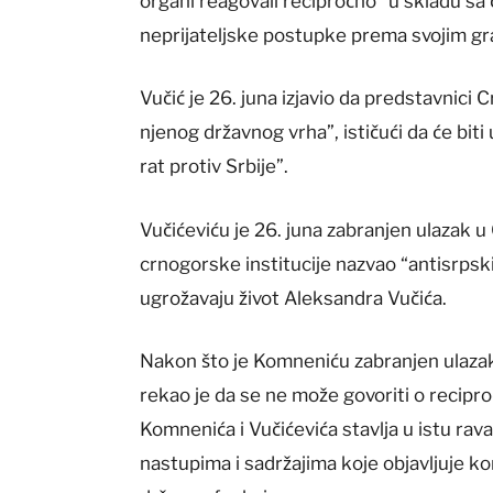
organi reagovali recipročno “u skladu sa
neprijateljske postupke prema svojim g
Vučić je 26. juna izjavio da predstavnici C
njenog državnog vrha”, ističući da će biti
rat protiv Srbije”.
Vučićeviću je 26. juna zabranjen ulazak u
crnogorske institucije nazvao “antisrpski
ugrožavaju život Aleksandra Vučića.
Nakon što je Komneniću zabranjen ulazak 
rekao je da se ne može govoriti o recipro
Komnenića i Vučićevića stavlja u istu rav
nastupima i sadržajima koje objavljuje k