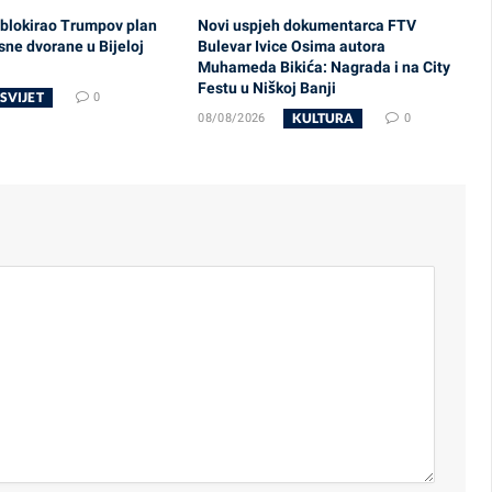
 blokirao Trumpov plan
Novi uspjeh dokumentarca FTV
sne dvorane u Bijeloj
Bulevar Ivice Osima autora
Muhameda Bikića: Nagrada i na City
Festu u Niškoj Banji
SVIJET
0
KULTURA
08/08/2026
0