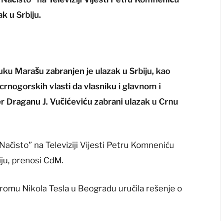
k u Srbiju.
ku Marašu zabranjen je ulazak u Srbiju, kao
nogorskih vlasti da vlasniku i glavnom i
 Draganu J. Vučićeviću zabrani ulazak u Crnu
ačisto” na Televiziji Vijesti Petru Komneniću
iju, prenosi CdM.
dromu Nikola Tesla u Beogradu uručila rešenje o