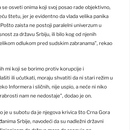
a se osveti onima koji svoj posao rade objektivno,
eću štetu, jer je evidentno da vlada velika panika
 Pošto zaista ne postoji paralelni univerzum u
ost za državu Srbiju, ili bilo kog od njenih
 velikom odlukom pred sudskim zabranama”, rekao
h mi koji se borimo protiv korupcije i
iti ili ućutkati, moraju shvatiti da ni stari režim u
o Informera i sličnih, nije uspio, a neće ni niko
 hrabrosti nam ne nedostaje”, dodao je on.
 je u subotu da je njegova krivica što Crna Gora
anima Srbije, navodeći da su nadležni državni