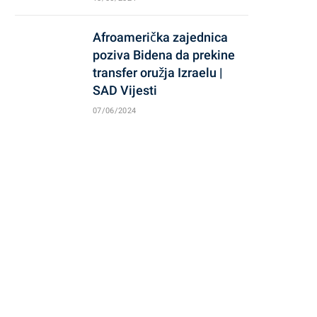
Afroamerička zajednica
poziva Bidena da prekine
transfer oružja Izraelu |
SAD Vijesti
07/06/2024