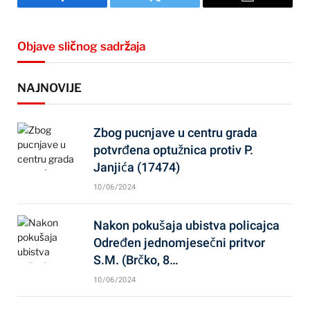
Facebook
Twitter
Email
Objave sličnog sadržaja
NAJNOVIJE
Zbog pucnjave u centru grada
potvrđena optužnica protiv P.
Janjića (17474)
10/06/2024
Nakon pokušaja ubistva policajca
Određen jednomjesečni pritvor
S.M. (Brčko, 8…
10/06/2024