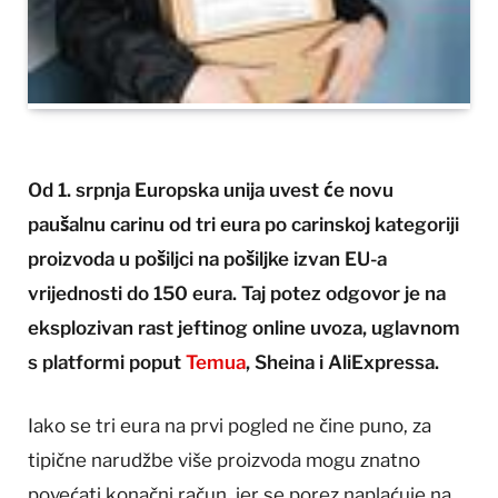
Od 1. srpnja Europska unija uvest će novu
paušalnu carinu od tri eura po carinskoj kategoriji
proizvoda u pošiljci na pošiljke izvan EU-a
vrijednosti do 150 eura. Taj potez odgovor je na
eksplozivan rast jeftinog online uvoza, uglavnom
s platformi poput
Temua
, Sheina i AliExpressa.
Iako se tri eura na prvi pogled ne čine puno, za
tipične narudžbe više proizvoda mogu znatno
povećati konačni račun, jer se porez naplaćuje na