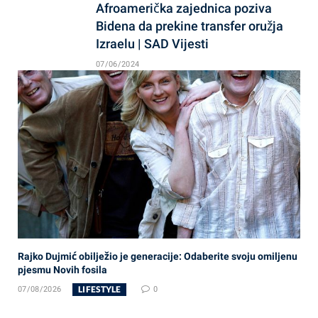
Afroamerička zajednica poziva
Bidena da prekine transfer oružja
Izraelu | SAD Vijesti
07/06/2024
Rajko Dujmić obilježio je generacije: Odaberite svoju omiljenu
pjesmu Novih fosila
LIFESTYLE
07/08/2026
0