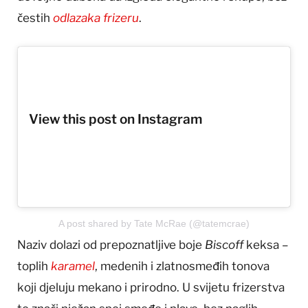
čestih
odlazaka frizeru
.
View this post on Instagram
A post shared by Tate McRae (@tatemcrae)
Naziv dolazi od prepoznatljive boje
Biscoff
keksa –
toplih
karamel
, medenih i zlatnosmeđih tonova
koji djeluju mekano i prirodno. U svijetu frizerstva