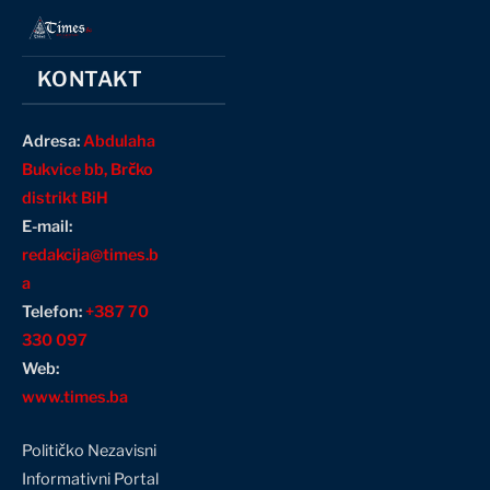
KONTAKT
Adresa:
Abdulaha
Bukvice bb, Brčko
distrikt BiH
E-mail:
redakcija@times.b
a
Telefon:
+387 70
330 097
Web:
www.times.ba
Političko Nezavisni
Informativni Portal