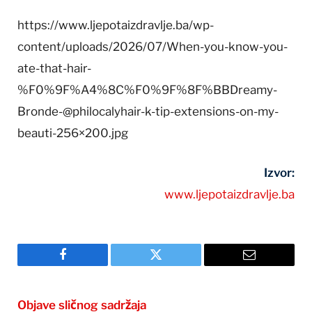
https://www.ljepotaizdravlje.ba/wp-
content/uploads/2026/07/When-you-know-you-
ate-that-hair-
%F0%9F%A4%8C%F0%9F%8F%BBDreamy-
Bronde-@philocalyhair-k-tip-extensions-on-my-
beauti-256×200.jpg
Izvor:
www.ljepotaizdravlje.ba
Facebook
Twitter
Email
Objave sličnog sadržaja