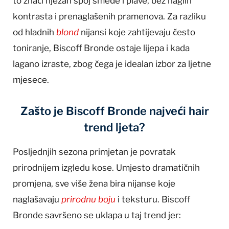
to znači nježan spoj smeđe i plave, bez naglih
kontrasta i prenaglašenih pramenova. Za razliku
od hladnih
blond
nijansi koje zahtijevaju često
toniranje, Biscoff Bronde ostaje lijepa i kada
lagano izraste, zbog čega je idealan izbor za ljetne
mjesece.
Zašto je Biscoff Bronde najveći hair
trend ljeta?
Posljednjih sezona primjetan je povratak
prirodnijem izgledu kose. Umjesto dramatičnih
promjena, sve više žena bira nijanse koje
naglašavaju
prirodnu boju
i teksturu. Biscoff
Bronde savršeno se uklapa u taj trend jer: