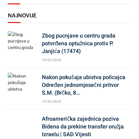
NAJNOVIJE
Zbog pucnjave u centru grada
potvrđena optužnica protiv P.
Janjića (17474)
10/06/2024
Nakon pokušaja ubistva policajca
Određen jednomjesečni pritvor
S.M. (Brčko, 8…
10/06/2024
Afroamerička zajednica poziva
Bidena da prekine transfer oružja
Izraelu | SAD Vijesti