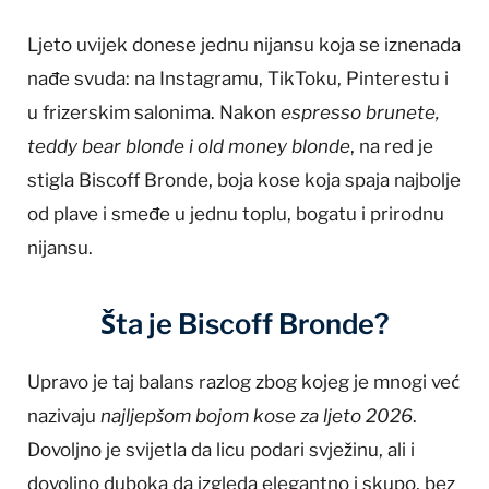
Ljeto uvijek donese jednu nijansu koja se iznenada
nađe svuda: na Instagramu, TikToku, Pinterestu i
u frizerskim salonima. Nakon
espresso brunete,
teddy bear blonde i old money blonde
, na red je
stigla Biscoff Bronde, boja kose koja spaja najbolje
od plave i smeđe u jednu toplu, bogatu i prirodnu
nijansu.
Šta je Biscoff Bronde?
Upravo je taj balans razlog zbog kojeg je mnogi već
nazivaju
najljepšom bojom kose za ljeto 2026
.
Dovoljno je svijetla da licu podari svježinu, ali i
dovoljno duboka da izgleda elegantno i skupo, bez