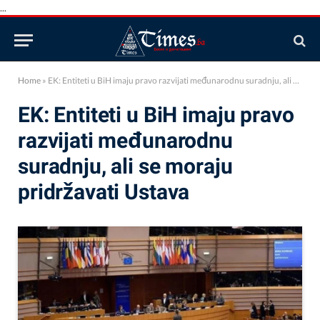
...
Home
»
EK: Entiteti u BiH imaju pravo razvijati međunarodnu suradnju, ali se moraju pridržavati Ustava
EK: Entiteti u BiH imaju pravo
razvijati međunarodnu
suradnju, ali se moraju
pridržavati Ustava