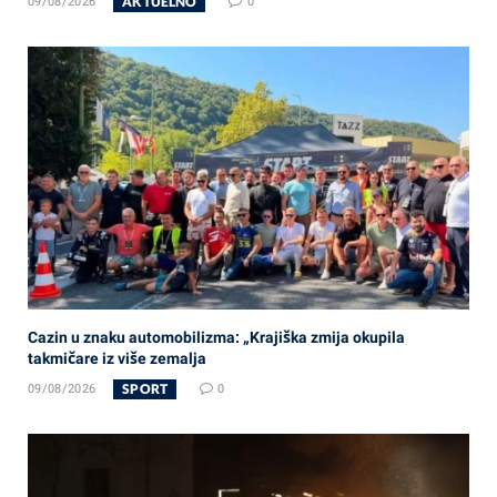
AKTUELNO
09/08/2026
0
Cazin u znaku automobilizma: „Krajiška zmija okupila
takmičare iz više zemalja
SPORT
09/08/2026
0