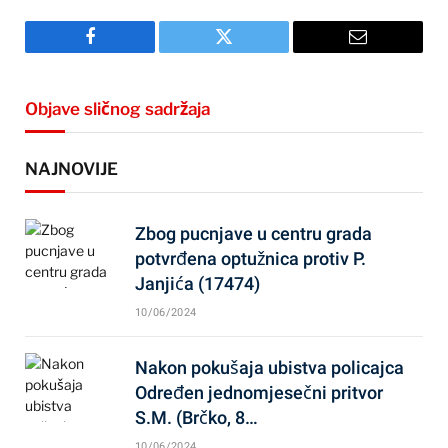
Facebook
Twitter
Email
Objave sličnog sadržaja
NAJNOVIJE
Zbog pucnjave u centru grada
potvrđena optužnica protiv P.
Janjića (17474)
10/06/2024
Nakon pokušaja ubistva policajca
Određen jednomjesečni pritvor
S.M. (Brčko, 8…
10/06/2024