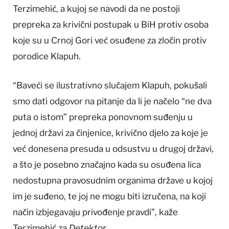
Terzimehić, a kujoj se navodi da ne postoji
prepreka za krivični postupak u BiH protiv osoba
koje su u Crnoj Gori već osuđene za zločin protiv
porodice Klapuh.
“Baveći se ilustrativno slučajem Klapuh, pokušali
smo dati odgovor na pitanje da li je načelo “ne dva
puta o istom” prepreka ponovnom suđenju u
jednoj državi za činjenice, krivično djelo za koje je
već donesena presuda u odsustvu u drugoj državi,
a što je posebno značajno kada su osuđena lica
nedostupna pravosudnim organima države u kojoj
im je suđeno, te joj ne mogu biti izručena, na koji
način izbjegavaju privođenje pravdi”, kaže
Terzimehić za
Detektor
.