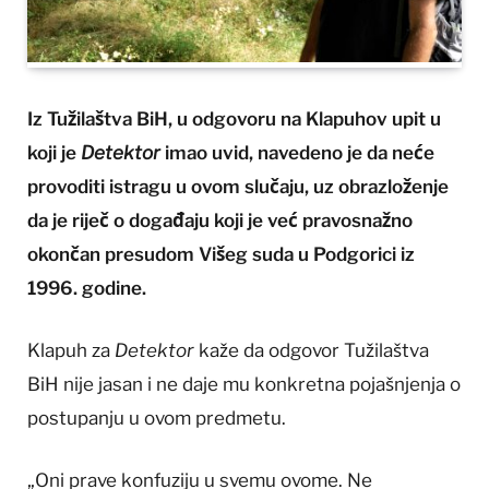
Iz Tužilaštva BiH, u odgovoru na Klapuhov upit u
koji je
Detektor
imao uvid, navedeno je da neće
provoditi istragu u ovom slučaju, uz obrazloženje
da je riječ o događaju koji je već pravosnažno
okončan presudom Višeg suda u Podgorici iz
1996. godine.
Klapuh za
Detektor
kaže da odgovor Tužilaštva
BiH nije jasan i ne daje mu konkretna pojašnjenja o
postupanju u ovom predmetu.
„Oni prave konfuziju u svemu ovome. Ne