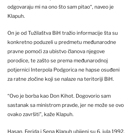
odgovaraju mi na ono što sam pitao“, naveo je
Klapuh.
On je od Tužilaštva BiH tražio informacije šta su
konkretno poduzeli u predmetu međunarodne
pravne pomoći za ubistvo članova njegove
porodice, te zašto se prema međunarodnoj
potjernici Interpola Podgorica ne hapse osuđeni
za ratne zločine koji se nalaze na teritoriji BiH.
“Ovo je borba kao Don Kihot. Dogovorio sam
sastanak sa ministrom pravde, jer ne može se ovo
ovako završiti”, kaže Klapuh.
Hasan, Ferida i Sena Klapuh ubijeni su 6. jula 1992.