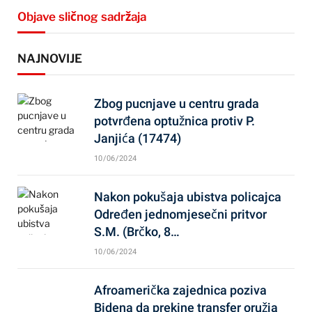
Objave sličnog sadržaja
NAJNOVIJE
Zbog pucnjave u centru grada
potvrđena optužnica protiv P.
Janjića (17474)
10/06/2024
Nakon pokušaja ubistva policajca
Određen jednomjesečni pritvor
S.M. (Brčko, 8…
10/06/2024
Afroamerička zajednica poziva
Bidena da prekine transfer oružja