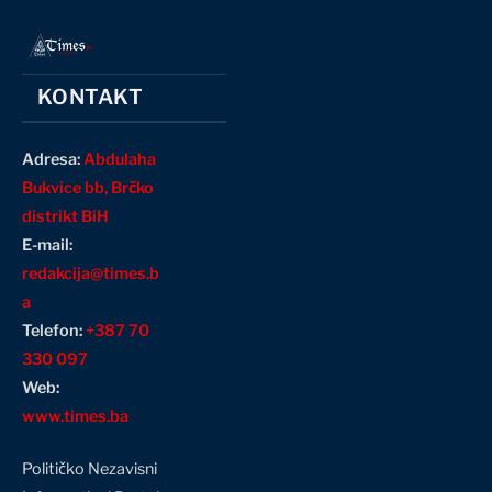
KONTAKT
Adresa:
Abdulaha
Bukvice bb, Brčko
distrikt BiH
E-mail:
redakcija@times.b
a
Telefon:
+387 70
330 097
Web:
www.times.ba
Političko Nezavisni