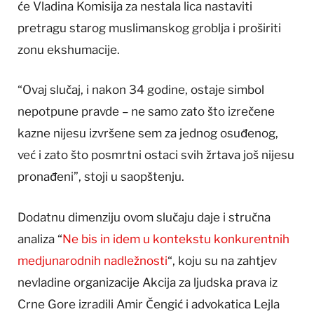
će Vladina Komisija za nestala lica nastaviti
pretragu starog muslimanskog groblja i proširiti
zonu ekshumacije.
“Ovaj slučaj, i nakon 34 godine, ostaje simbol
nepotpune pravde – ne samo zato što izrečene
kazne nijesu izvršene sem za jednog osuđenog,
već i zato što posmrtni ostaci svih žrtava još nijesu
pronađeni”, stoji u saopštenju.
Dodatnu dimenziju ovom slučaju daje i stručna
analiza “
Ne bis in idem u kontekstu konkurentnih
medjunarodnih nadležnosti
“, koju su na zahtjev
nevladine organizacije Akcija za ljudska prava iz
Crne Gore izradili Amir Čengić i advokatica Lejla