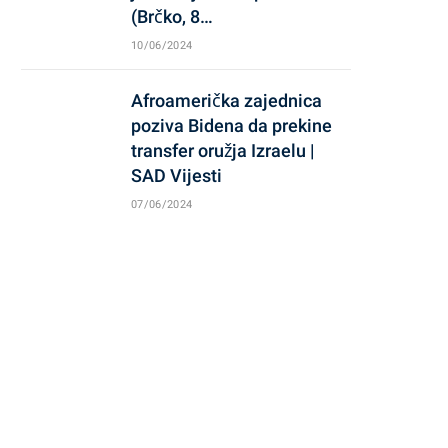
(Brčko, 8…
10/06/2024
Afroamerička zajednica
poziva Bidena da prekine
transfer oružja Izraelu |
SAD Vijesti
07/06/2024