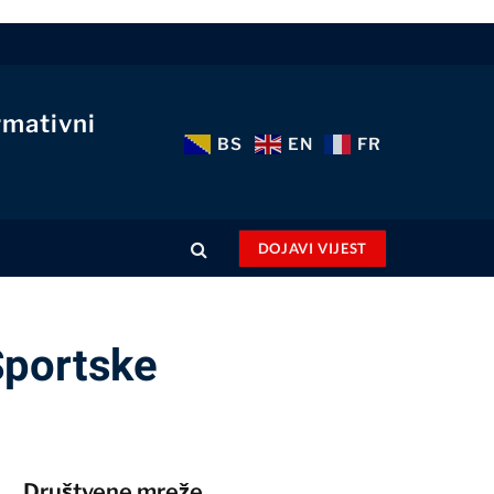
rmativni
BS
EN
FR
DOJAVI VIJEST
Sportske
Društvene mreže