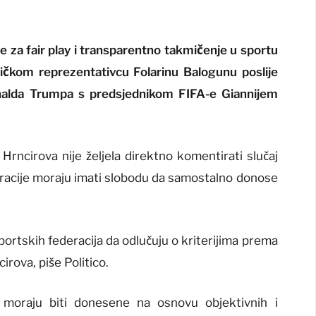
že za fair play i transparentno takmičenje u sportu
ičkom reprezentativcu Folarinu Balogunu poslije
nalda Trumpa s predsjednikom FIFA-e Giannijem
rncirova nije željela direktno komentirati slučaj
deracije moraju imati slobodu da samostalno donose
ortskih federacija da odlučuju o kriterijima prema
irova, piše Politico.
 moraju biti donesene na osnovu objektivnih i