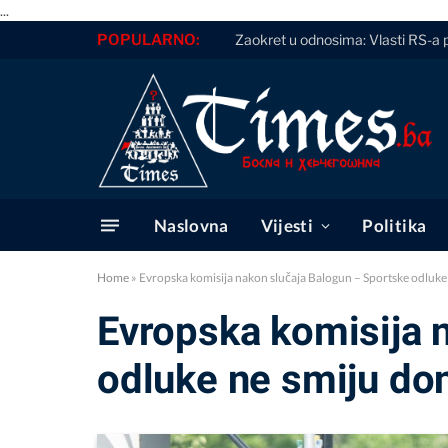
...
POPULARNO:
Zaokret u odnosima: Vlasti RS-a 
Naslovna
Vijesti
Politika
Home
»
Evropska komisija nakon slučaja Balogun – Sportske odluke n
Evropska komisija 
odluke ne smiju dono