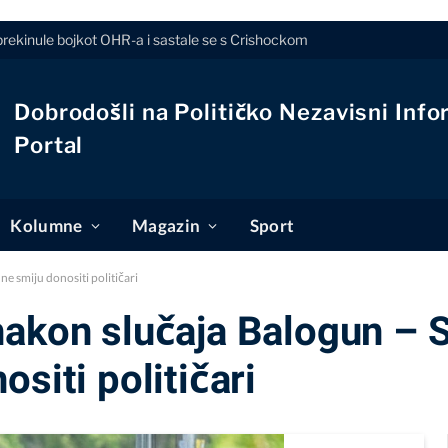
prekinule bojkot OHR-a i sastale se s Crishockom
Dobrodošli na Političko Nezavisni Info
Portal
Kolumne
Magazin
Sport
e smiju donositi političari
nakon slučaja Balogun – 
siti političari