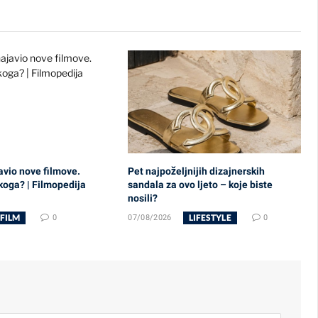
avio nove filmove.
Pet najpoželjnijih dizajnerskih
ikoga? | Filmopedija
sandala za ovo ljeto – koje biste
nosili?
FILM
LIFESTYLE
0
07/08/2026
0