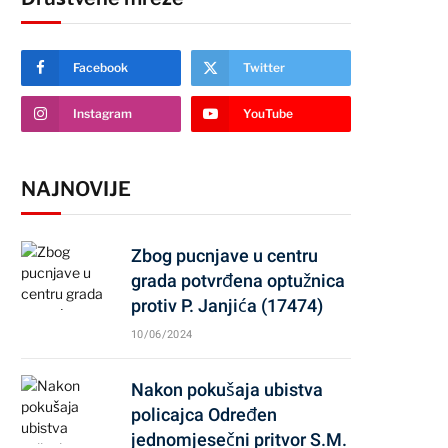
Facebook
Twitter
Instagram
YouTube
NAJNOVIJE
Zbog pucnjave u centru
grada potvrđena optužnica
protiv P. Janjića (17474)
10/06/2024
Nakon pokušaja ubistva
policajca Određen
jednomjesečni pritvor S.M.