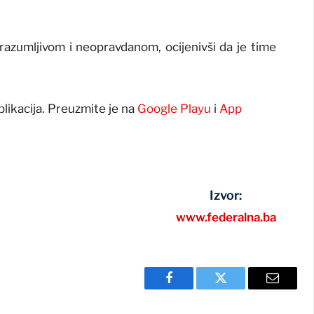
razumljivom i neopravdanom, ocijenivši da je time
plikacija. Preuzmite je na
Google Playu
i
App
Izvor:
www.federalna.ba
Facebook
Twitter
Email