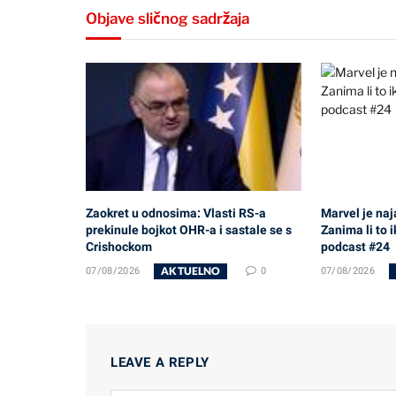
Objave sličnog sadržaja
Zaokret u odnosima: Vlasti RS-a
Marvel je naj
prekinule bojkot OHR-a i sastale se s
Zanima li to 
Crishockom
podcast #24
AKTUELNO
07/08/2026
0
07/08/2026
LEAVE A REPLY