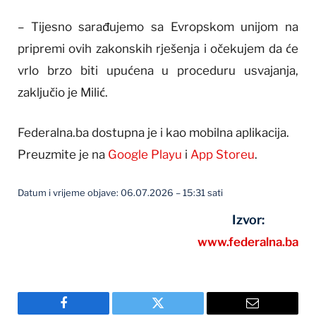
– Tijesno sarađujemo sa Evropskom unijom na
pripremi ovih zakonskih rješenja i očekujem da će
vrlo brzo biti upućena u proceduru usvajanja,
zaključio je Milić.
Federalna.ba dostupna je i kao mobilna aplikacija.
Preuzmite je na
Google Playu
i
App Storeu
.
Datum i vrijeme objave: 06.07.2026 – 15:31 sati
Izvor:
www.federalna.ba
Facebook
Twitter
Email