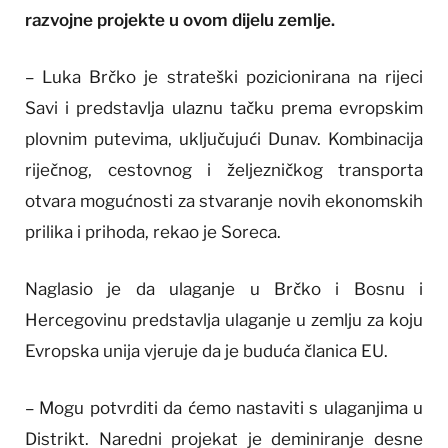
razvojne projekte u ovom dijelu zemlje.
– Luka Brčko je strateški pozicionirana na rijeci
Savi i predstavlja ulaznu tačku prema evropskim
plovnim putevima, uključujući Dunav. Kombinacija
riječnog, cestovnog i željezničkog transporta
otvara mogućnosti za stvaranje novih ekonomskih
prilika i prihoda, rekao je Soreca.
Naglasio je da ulaganje u Brčko i Bosnu i
Hercegovinu predstavlja ulaganje u zemlju za koju
Evropska unija vjeruje da je buduća članica EU.
– Mogu potvrditi da ćemo nastaviti s ulaganjima u
Distrikt. Naredni projekat je deminiranje desne