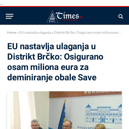
...
Home
»
EU nastavlja ulaganja u Distrikt Brčko: Osigurano osam miliona eura za deminiranje obale Save
EU nastavlja ulaganja u
Distrikt Brčko: Osigurano
osam miliona eura za
deminiranje obale Save