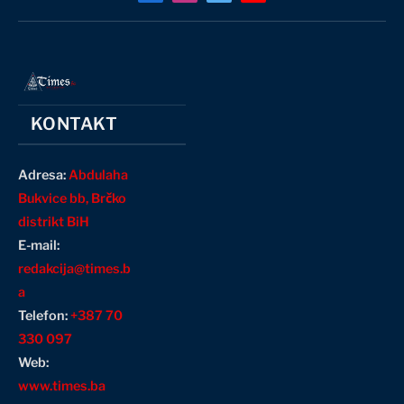
(Twitter)
KONTAKT
Adresa:
Abdulaha
Bukvice bb, Brčko
distrikt BiH
E-mail:
redakcija@times.b
a
Telefon:
+387 70
330 097
Web:
www.times.ba