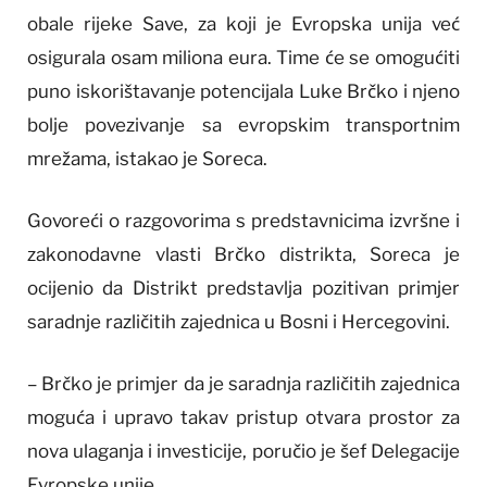
obale rijeke Save, za koji je Evropska unija već
osigurala osam miliona eura. Time će se omogućiti
puno iskorištavanje potencijala Luke Brčko i njeno
bolje povezivanje sa evropskim transportnim
mrežama, istakao je Soreca.
Govoreći o razgovorima s predstavnicima izvršne i
zakonodavne vlasti Brčko distrikta, Soreca je
ocijenio da Distrikt predstavlja pozitivan primjer
saradnje različitih zajednica u Bosni i Hercegovini.
– Brčko je primjer da je saradnja različitih zajednica
moguća i upravo takav pristup otvara prostor za
nova ulaganja i investicije, poručio je šef Delegacije
Evropske unije.