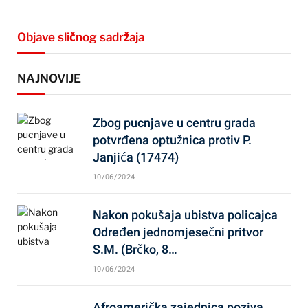
Objave sličnog sadržaja
NAJNOVIJE
Zbog pucnjave u centru grada
potvrđena optužnica protiv P.
Janjića (17474)
10/06/2024
Nakon pokušaja ubistva policajca
Određen jednomjesečni pritvor
S.M. (Brčko, 8…
10/06/2024
Afroamerička zajednica poziva