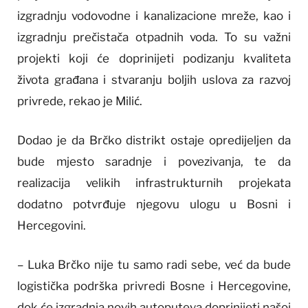
izgradnju vodovodne i kanalizacione mreže, kao i
izgradnju prečistača otpadnih voda. To su važni
projekti koji će doprinijeti podizanju kvaliteta
života građana i stvaranju boljih uslova za razvoj
privrede, rekao je Milić.
Dodao je da Brčko distrikt ostaje opredijeljen da
bude mjesto saradnje i povezivanja, te da
realizacija velikih infrastrukturnih projekata
dodatno potvrđuje njegovu ulogu u Bosni i
Hercegovini.
– Luka Brčko nije tu samo radi sebe, već da bude
logistička podrška privredi Bosne i Hercegovine,
dok će izgradnja novih autoputeva doprinijeti našoj