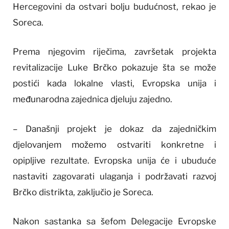
Hercegovini da ostvari bolju budućnost, rekao je
Soreca.
Prema njegovim riječima, završetak projekta
revitalizacije Luke Brčko pokazuje šta se može
postići kada lokalne vlasti, Evropska unija i
međunarodna zajednica djeluju zajedno.
– Današnji projekt je dokaz da zajedničkim
djelovanjem možemo ostvariti konkretne i
opipljive rezultate. Evropska unija će i ubuduće
nastaviti zagovarati ulaganja i podržavati razvoj
Brčko distrikta, zaključio je Soreca.
Nakon sastanka sa šefom Delegacije Evropske