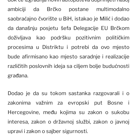
ambiciji da Brčko postane multimodalno
saobraćajno čvorište u BiH, istakao je Milić i dodao
da današnju posjetu šefa Delegacije EU Brčkom
doživljava kao podršku pozitivnim političkim
procesima u Distriktu i potrebi da ovo mjesto
bude afirmisano kao mjesto saradnje i realizacije
različitih poslovnih ideja sa ciljem bolje budućnosti
građana.
Dodao je da su tokom sastanka razgovarali i o
zakonima važnim za evropski put Bosne i
Hercegovine, među kojima su zakon o sukobu
interesa, zakon o državnoj službi, zakon o javnoj
upravi i zakon o sajber sigurnosti.