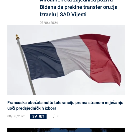
Bidena da prekine transfer oružja
Izraelu | SAD Vijesti
07/06/2024
Francuska obećala nultu toleranciju prema stranom miješanju
uoči predsjedničkih izbora
SVIJET
08/08/2026
0