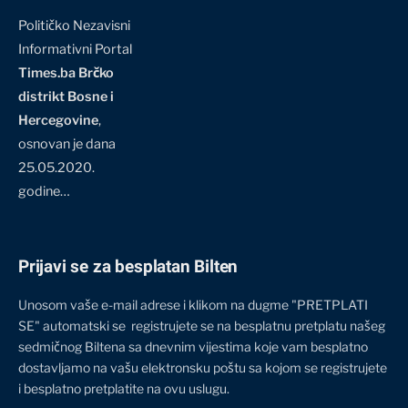
Političko Nezavisni
Informativni Portal
Times.ba Brčko
distrikt Bosne i
Hercegovine
,
osnovan je dana
25.05.2020.
godine…
Prijavi se za besplatan Bilten
Unosom vaše e-mail adrese i klikom na dugme "PRETPLATI
SE" automatski se registrujete se na besplatnu pretplatu našeg
sedmičnog Biltena sa dnevnim vijestima koje vam besplatno
dostavljamo na vašu elektronsku poštu sa kojom se registrujete
i besplatno pretplatite na ovu uslugu.