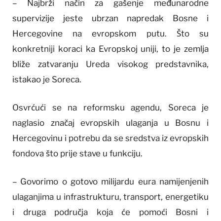
– Najbrži način za gašenje međunarodne
supervizije jeste ubrzan napredak Bosne i
Hercegovine na evropskom putu. Što su
konkretniji koraci ka Evropskoj uniji, to je zemlja
bliže zatvaranju Ureda visokog predstavnika,
istakao je Soreca.
Osvrćući se na reformsku agendu, Soreca je
naglasio značaj evropskih ulaganja u Bosnu i
Hercegovinu i potrebu da se sredstva iz evropskih
fondova što prije stave u funkciju.
– Govorimo o gotovo milijardu eura namijenjenih
ulaganjima u infrastrukturu, transport, energetiku
i druga područja koja će pomoći Bosni i