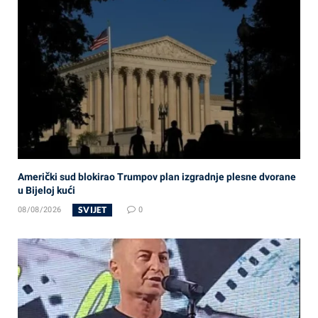
Američki sud blokirao Trumpov plan izgradnje plesne dvorane
u Bijeloj kući
SVIJET
08/08/2026
0