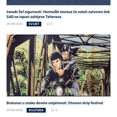
Iranski šef sigurnosti: Hormuški moreuz će ostati zatvoren dok
SAD ne ispuni zahtjeve Teherana
SVIJET
09/08/2026
0
Bratunac u znaku devete umjetnosti: Otvoren strip festival
KULTURA
09/08/2026
0