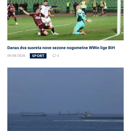
Danas dva susreta nove sezone nogometne WWin lige BiH
SPORT
09/08/2026
0