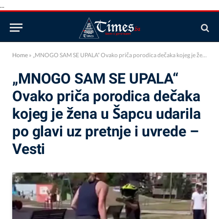
...
Home
»
„MNOGO SAM SE UPALA“ Ovako priča porodica dečaka kojeg je žena u Šapcu udarila po glavi uz pretnje i uvrede – Vesti
„MNOGO SAM SE UPALA“
Ovako priča porodica dečaka
kojeg je žena u Šapcu udarila
po glavi uz pretnje i uvrede –
Vesti