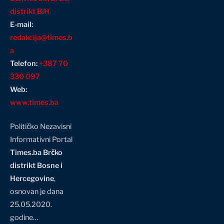
distrikt BiH
E-mail:
redakcija@times.b
a
Telefon:
+387 70
330 097
Web:
www.times.ba
Političko Nezavisni
Informativni Portal
Times.ba Brčko
distrikt Bosne i
Hercegovine
,
osnovan je dana
25.05.2020.
godine…