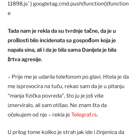
11898.js’ } googletag.cmd.push(function(){function
e
Tada nam je rekla da su tvrdnje tačne, da je u
prošlosti bilo incidenata sa gospođom koja je
napala sina, ali i da je bila sama Danijela je bila
žrtva agresije.
– Prije me je udarila telefonom po glavi. Htela je da
me isprovocira na tuču, rekao sam da je u pitanju
“manja fizička povreda”, što ju je još više
iznerviralo, ali sam otišao. Ne znam šta da
očekujem od nje – rekla je
Telegraf.rs
.
U prilog tome koliko je strah jak ide i činjenica da