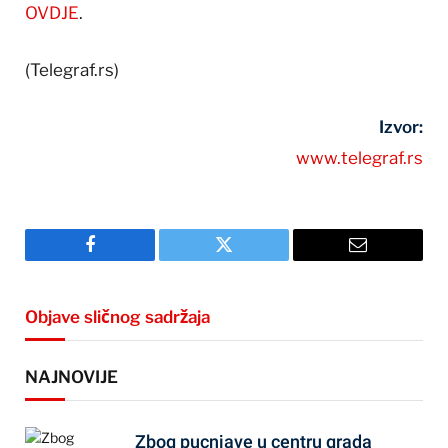
OVDJE
.
(Telegraf.rs)
Izvor:
www.telegraf.rs
Facebook
Twitter
Email
Objave sličnog sadržaja
NAJNOVIJE
Zbog pucnjave u centru grada