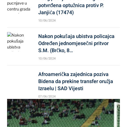
potvrđena optužnica protiv P.
Janjića (17474)
10/06/2024
Nakon pokušaja ubistva policajca
Određen jednomjesečni pritvor
S.M. (Brčko, 8…
10/06/2024
Afroamerička zajednica poziva
Bidena da prekine transfer oružja
Izraelu | SAD Vijesti
07/06/2024