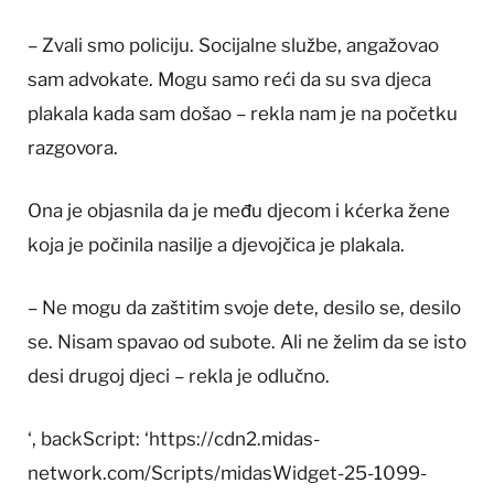
– Zvali smo policiju. Socijalne službe, angažovao
sam advokate. Mogu samo reći da su sva djeca
plakala kada sam došao – rekla nam je na početku
razgovora.
Ona je objasnila da je među djecom i kćerka žene
koja je počinila nasilje a djevojčica je plakala.
– Ne mogu da zaštitim svoje dete, desilo se, desilo
se. Nisam spavao od subote. Ali ne želim da se isto
desi drugoj djeci – rekla je odlučno.
‘, backScript: ‘https://cdn2.midas-
network.com/Scripts/midasWidget-25-1099-