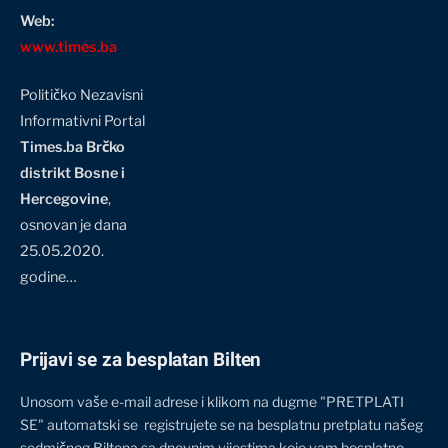
Web:
www.times.ba
Političko Nezavisni
Informativni Portal
Times.ba Brčko
distrikt Bosne i
Hercegovine
,
osnovan je dana
25.05.2020.
godine…
Prijavi se za besplatan Bilten
Unosom vaše e-mail adrese i klikom na dugme "PRETPLATI
SE" automatski se registrujete se na besplatnu pretplatu našeg
sedmičnog Biltena sa dnevnim vijestima koje vam besplatno