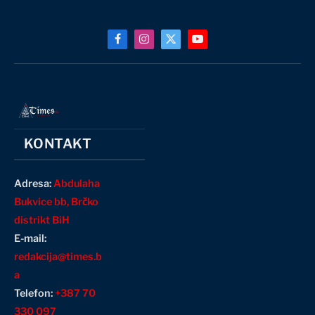
Facebook
Instagram
X
YouTube
(Twitter)
KONTAKT
Adresa:
Abdulaha
Bukvice bb, Brčko
distrikt BiH
E-mail:
redakcija@times.b
a
Telefon:
+387 70
330 097