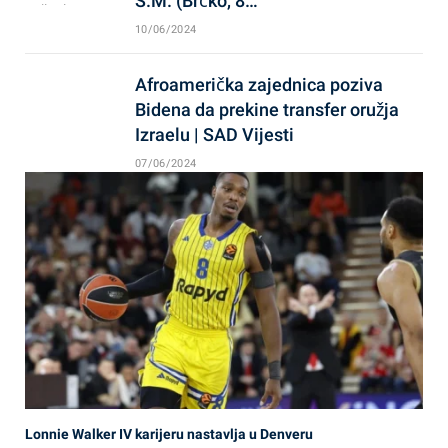
S.M. (Brčko, 8…
10/06/2024
Afroamerička zajednica poziva
Bidena da prekine transfer oružja
Izraelu | SAD Vijesti
07/06/2024
Lonnie Walker IV karijeru nastavlja u Denveru