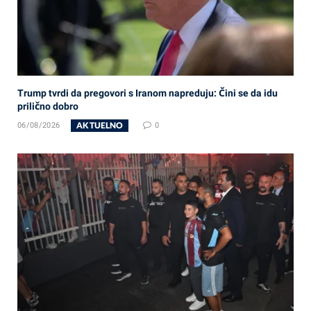
Trump tvrdi da pregovori s Iranom napreduju: Čini se da idu
prilično dobro
AKTUELNO
06/08/2026
0