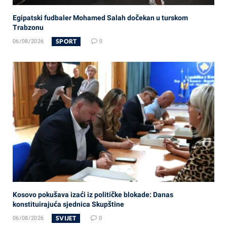
Egipatski fudbaler Mohamed Salah dočekan u turskom
Trabzonu
SPORT
06/08/2026
0
Kosovo pokušava izaći iz političke blokade: Danas
konstituirajuća sjednica Skupštine
SVIJET
06/08/2026
0