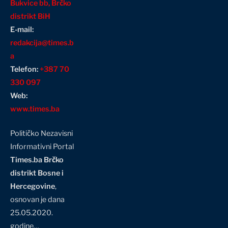
Bukvice bb, Brčko
distrikt BiH
E-mail:
redakcija@times.b
a
Telefon:
+387 70
330 097
Web:
www.times.ba
Političko Nezavisni
Informativni Portal
Times.ba Brčko
distrikt Bosne i
Hercegovine
,
osnovan je dana
25.05.2020.
godine…