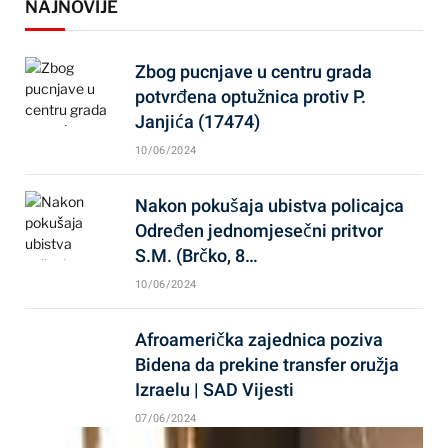
NAJNOVIJE
Zbog pucnjave u centru grada
potvrđena optužnica protiv P.
Janjića (17474)
10/06/2024
Nakon pokušaja ubistva policajca
Određen jednomjesečni pritvor
S.M. (Brčko, 8…
10/06/2024
Afroamerička zajednica poziva
Bidena da prekine transfer oružja
Izraelu | SAD Vijesti
07/06/2024