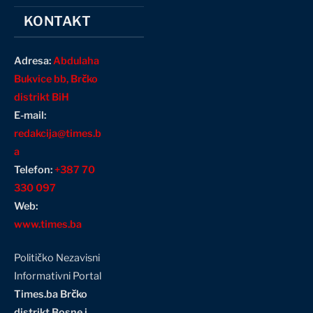
KONTAKT
Adresa:
Abdulaha
Bukvice bb, Brčko
distrikt BiH
E-mail:
redakcija@times.b
a
Telefon:
+387 70
330 097
Web:
www.times.ba
Političko Nezavisni
Informativni Portal
Times.ba Brčko
distrikt Bosne i