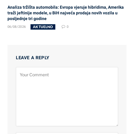
Analiza tržišta automobila: Evropa vjeruje hibridima, Amerika
traži jeftinije modele, u BiH najveća prodaja novih vozila u
posljednje tri godine
AKTUELNO
06/08/2026
0
LEAVE A REPLY