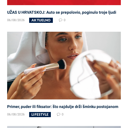
UŽAS U HRVATSKOJ: Auto se prepolovio, poginulo troje ljudi
AKTUELNO
06/08/2026
0
Primer, puder ili fiksator: što najdulje drži šminku postojanom
LIFESTYLE
06/08/2026
0