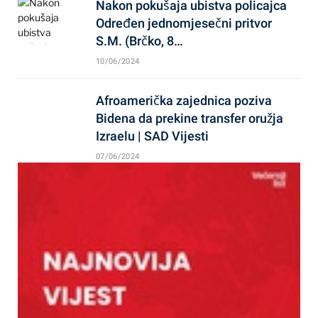
Nakon pokušaja ubistva policajca
Određen jednomjesečni pritvor
S.M. (Brčko, 8…
10/06/2024
Afroamerička zajednica poziva
Bidena da prekine transfer oružja
Izraelu | SAD Vijesti
07/06/2024