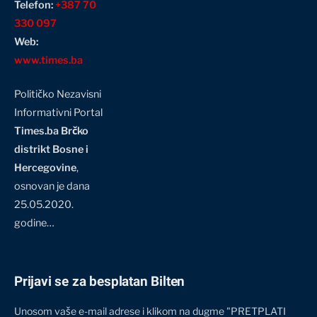
Telefon:
+387 70
330 097
Web:
www.times.ba
Političko Nezavisni
Informativni Portal
Times.ba Brčko
distrikt Bosne i
Hercegovine
,
osnovan je dana
25.05.2020.
godine…
Prijavi se za besplatan Bilten
Unosom vaše e-mail adrese i klikom na dugme "PRETPLATI