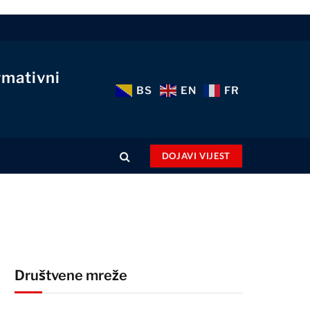
rmativni
BS
EN
FR
DOJAVI VIJEST
Društvene mreže