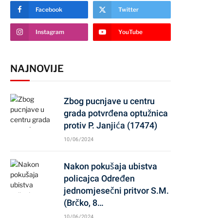
Facebook
Twitter
Instagram
YouTube
NAJNOVIJE
Zbog pucnjave u centru
grada potvrđena optužnica
protiv P. Janjića (17474)
10/06/2024
Nakon pokušaja ubistva
policajca Određen
jednomjesečni pritvor S.M.
(Brčko, 8…
10/06/2024