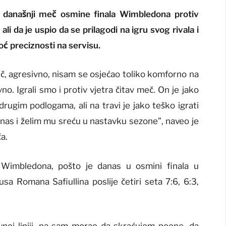
e današnji meč osmine finala Wimbledona protiv
li da je uspio da se prilagodi na igru svog rivala i
ć preciznosti na servisu.
č, agresivno, nisam se osjećao toliko komforno na
vno. Igrali smo i protiv vjetra čitav meč. On je jako
drugim podlogama, ali na travi je jako teško igrati
nas i želim mu sreću u nastavku sezone”, naveo je
a.
e Wimbledona, pošto je danas u osmini finala u
sa Romana Safiullina poslije četiri seta 7:6, 6:3,
noj liniji, pa sam morao da skraćujem poene, da