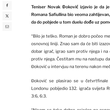
Teniser Novak Đoković izjavio je da j
Romana Safiullina bio veoma zahtijevan, a
da do pobjede u tom duelu dođe uz pomo
“Bilo je teško. Roman je dobro počeo me
osnovnoj liniji. Znao sam da će biti izazo
dobar igrač, igrao sam protiv njega i na 
protiv njega. Čestitam mu na nastupu da
Đoković u intervjuu na terenu nakon meč
Đoković se plasirao se u četvrtfinal
Londonu pobijedio 132. igrača svijeta Ru
3:6, 6:3.
“Nisam se tako dobro osjećao na osnov