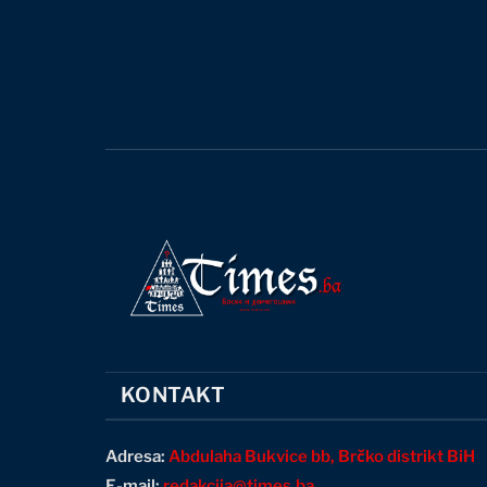
KONTAKT
Adresa:
Abdulaha Bukvice bb, Brčko distrikt BiH
E-mail:
redakcija@times.ba