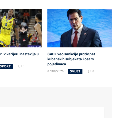
 IV karijeru nastavlja u
SAD uveo sankcije protiv pet
kubanskih subjekata i osam
pojedinaca
SPORT
0
SVIJET
07/08/2026
0