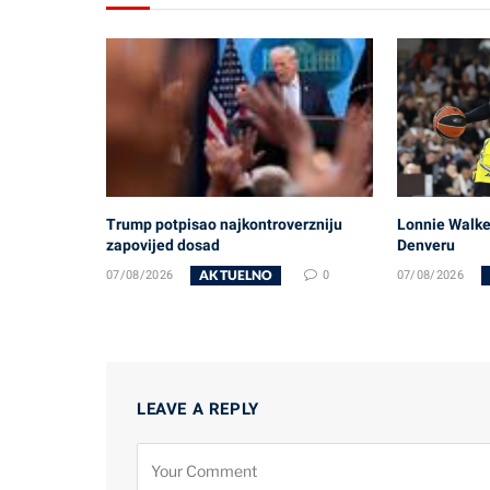
Trump potpisao najkontroverzniju
Lonnie Walker
zapovijed dosad
Denveru
AKTUELNO
07/08/2026
0
07/08/2026
LEAVE A REPLY