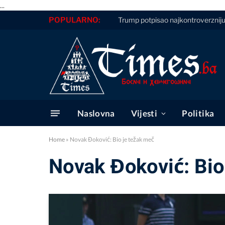
...
POPULARNO:
Trump potpisao najkontroverznij
Naslovna
Vijesti
Politika
Home
»
Novak Đoković: Bio je težak meč
Novak Đoković: Bio