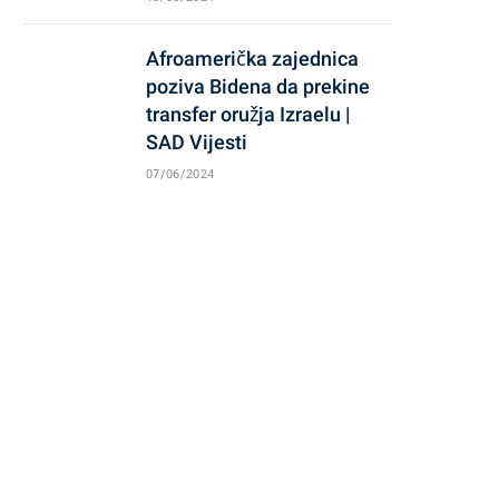
Afroamerička zajednica
poziva Bidena da prekine
transfer oružja Izraelu |
SAD Vijesti
07/06/2024