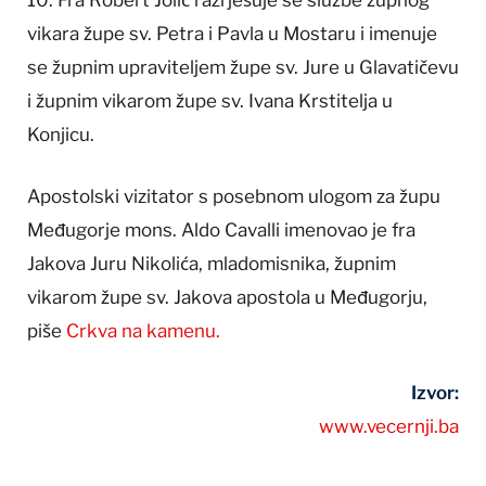
10. Fra Robert Jolić razrješuje se službe župnog
vikara župe sv. Petra i Pavla u Mostaru i imenuje
se župnim upraviteljem župe sv. Jure u Glavatičevu
i župnim vikarom župe sv. Ivana Krstitelja u
Konjicu.
Apostolski vizitator s posebnom ulogom za župu
Međugorje mons. Aldo Cavalli imenovao je fra
Jakova Juru Nikolića, mladomisnika, župnim
vikarom župe sv. Jakova apostola u Međugorju,
piše
Crkva na kamenu.
Izvor:
www.vecernji.ba