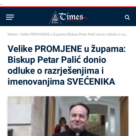
...
Home
»
Velike PROMJENE u župama: Biskup Petar Palić donio odluke o razrješenjima i imenovanjima SVEĆENIKA
Velike PROMJENE u župama:
Biskup Petar Palić donio
odluke o razrješenjima i
imenovanjima SVEĆENIKA