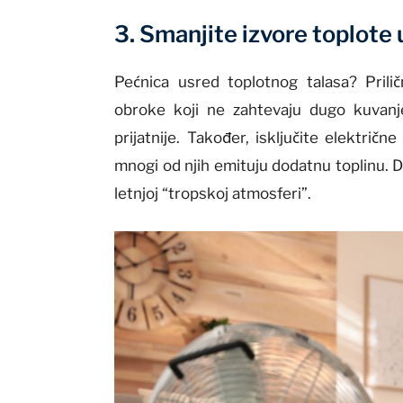
3. Smanjite izvore toplote 
Pećnica usred toplotnog talasa? Prilič
obroke koji ne zahtevaju dugo kuvanje
prijatnije. Također, isključite električn
mnogi od njih emituju dodatnu toplinu. Da,
letnjoj “tropskoj atmosferi”.