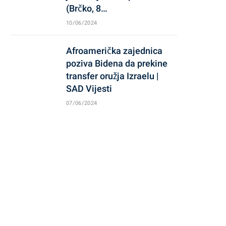
(Brčko, 8…
10/06/2024
Afroamerička zajednica
poziva Bidena da prekine
transfer oružja Izraelu |
SAD Vijesti
07/06/2024