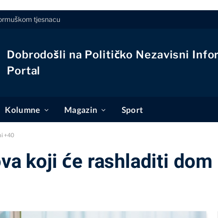
Hormuškom tjesnacu
Dobrodošli na Političko Nezavisni Info
Portal
Kolumne
Magazin
Sport
ni +40
va koji će rashladiti dom 