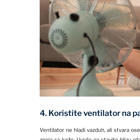
4. Koristite ventilator na 
Ventilator ne hladi vazduh, ali stvara o
znoja sa kože. Uveče ga stavite blizu ot