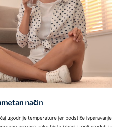
pametan način
sećaj ugodnije temperature jer podstiče isparavanje
vorenog prozora kako biste izbacili topli vazduh iz