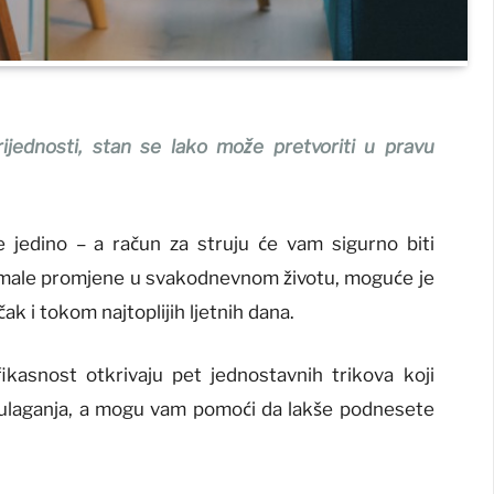
jednosti, stan se lako može pretvoriti u pravu
ije jedino – a račun za struju će vam sigurno biti
i male promjene u svakodnevnom životu, moguće je
k i tokom najtoplijih ljetnih dana.
ikasnost otkrivaju pet jednostavnih trikova koji
ika ulaganja, a mogu vam pomoći da lakše podnesete