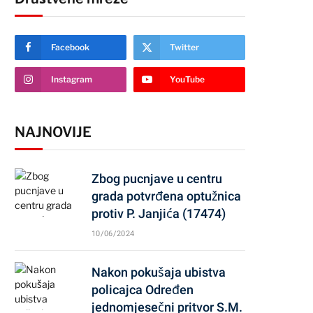
Facebook
Twitter
Instagram
YouTube
NAJNOVIJE
Zbog pucnjave u centru
grada potvrđena optužnica
protiv P. Janjića (17474)
10/06/2024
Nakon pokušaja ubistva
policajca Određen
jednomjesečni pritvor S.M.