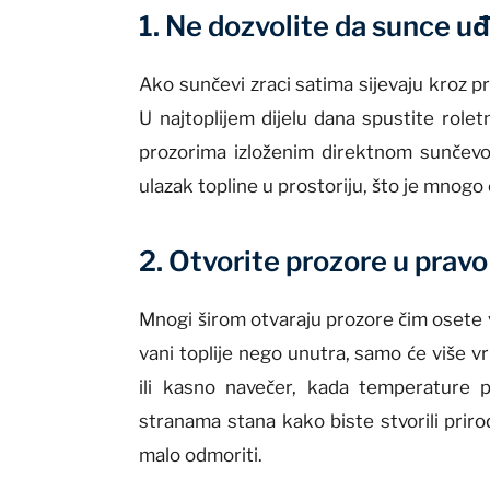
1. Ne dozvolite da sunce uđ
Ako sunčevi zraci satima sijevaju kroz pr
U najtoplijem dijelu dana spustite rolet
prozorima izloženim direktnom sunčevom 
ulazak topline u prostoriju, što je mnogo 
2. Otvorite prozore u pravo
Mnogi širom otvaraju prozore čim osete vr
vani toplije nego unutra, samo će više vr
ili kasno navečer, kada temperature p
stranama stana kako biste stvorili priro
malo odmoriti.