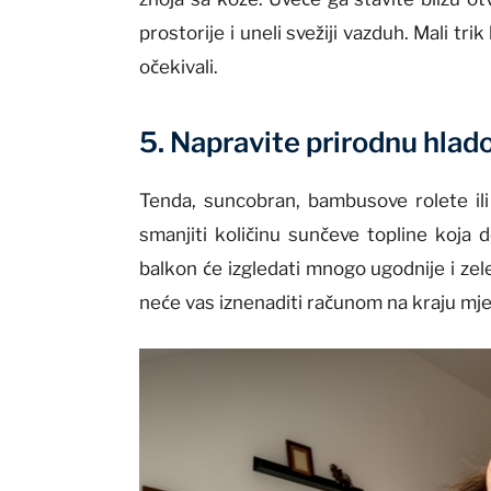
prostorije i uneli svežiji vazduh. Mali tri
očekivali.
5. Napravite prirodnu hlad
Tenda, suncobran, bambusove rolete ili 
smanjiti količinu sunčeve topline koja 
balkon će izgledati mnogo ugodnije i zele
neće vas iznenaditi računom na kraju mj