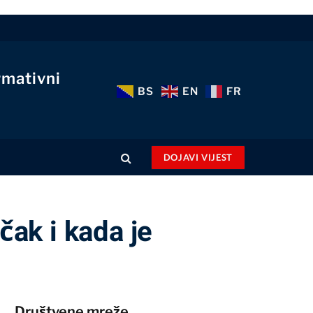
rmativni
BS
EN
FR
DOJAVI VIJEST
čak i kada je
Društvene mreže