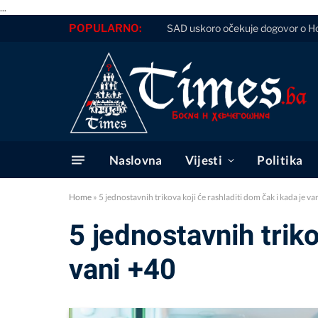
...
POPULARNO:
SAD uskoro očekuje dogovor o 
Naslovna
Vijesti
Politika
Home
»
5 jednostavnih trikova koji će rashladiti dom čak i kada je va
5 jednostavnih triko
vani +40