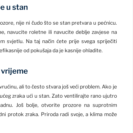
e u stan
ozore, nije ni čudo što se stan pretvara u pećnicu.
ne, navucite roletne ili navucite deblje zavjese na
svjetlu. Na taj način ćete prije svega spriječiti
efikasnije od pokušaja da je kasnije ohladite.
 vrijeme
ućinu, ali to često stvara još veći problem. Ako je
ućeg zraka ući u stan. Zato ventilirajte rano ujutro
adnu. Još bolje, otvorite prozore na suprotnim
dni protok zraka. Priroda radi svoje, a klima može