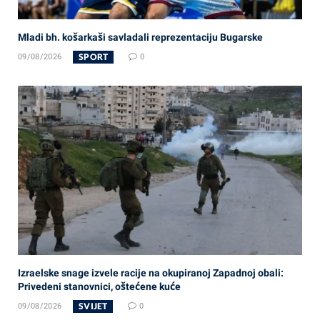
Mladi bh. košarkaši savladali reprezentaciju Bugarske
SPORT
09/08/2026
0
Izraelske snage izvele racije na okupiranoj Zapadnoj obali:
Privedeni stanovnici, oštećene kuće
SVIJET
09/08/2026
0