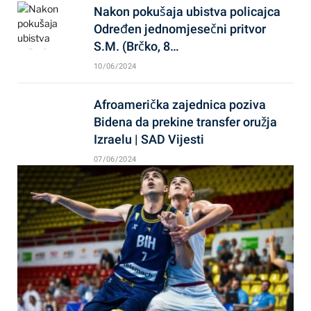
Nakon pokušaja ubistva policajca
Određen jednomjesečni pritvor
S.M. (Brčko, 8…
10/06/2024
Afroamerička zajednica poziva
Bidena da prekine transfer oružja
Izraelu | SAD Vijesti
07/06/2024