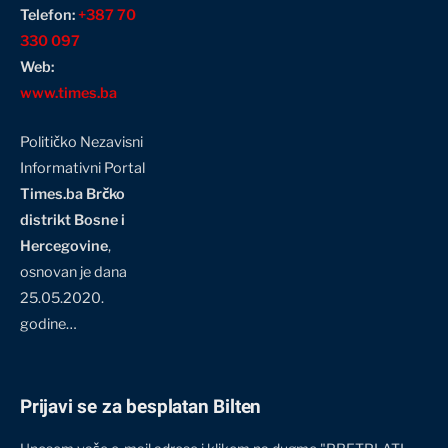
Telefon:
+387 70
330 097
Web:
www.times.ba
Političko Nezavisni
Informativni Portal
Times.ba Brčko
distrikt Bosne i
Hercegovine
,
osnovan je dana
25.05.2020.
godine…
Prijavi se za besplatan Bilten