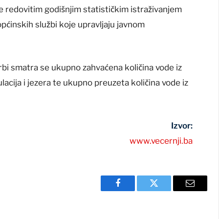
e redovitim godišnjim statističkim istraživanjem
pćinskih službi koje upravljaju javnom
.
i smatra se ukupno zahvaćena količina vode iz
acija i jezera te ukupno preuzeta količina vode iz
Izvor:
www.vecernji.ba
Facebook
Twitter
Email