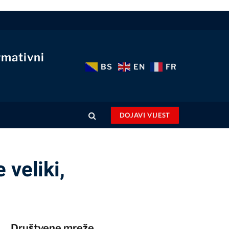
rmativni
BS
EN
FR
DOJAVI VIJEST
 veliki,
Društvene mreže