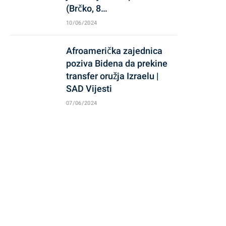
(Brčko, 8…
10/06/2024
Afroamerička zajednica
poziva Bidena da prekine
transfer oružja Izraelu |
SAD Vijesti
07/06/2024