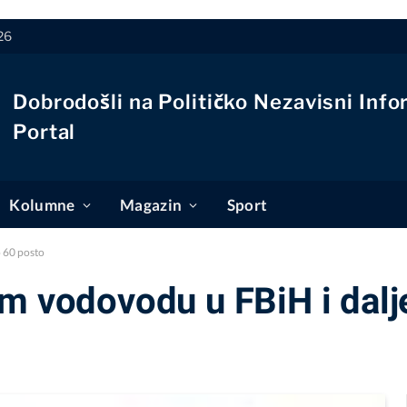
26
Dobrodošli na Političko Nezavisni Info
Portal
Kolumne
Magazin
Sport
o 60 posto
m vodovodu u FBiH i dalje