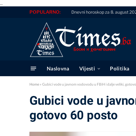
...
POPULARNO:
Dnevni horoskop za 8. august 20
Naslovna
Vijesti
Politika
Home
»
Gubici vode u javnom vodovodu u FBiH i dalje veliki, gotov
Gubici vode u javno
gotovo 60 posto