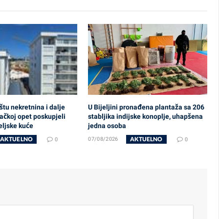
štu nekretnina i dalje
U Bijeljini pronađena plantaža sa 206
ačkoj opet poskupjeli
stabljika indijske konoplje, uhapšena
teljske kuće
jedna osoba
AKTUELNO
AKTUELNO
0
07/08/2026
0