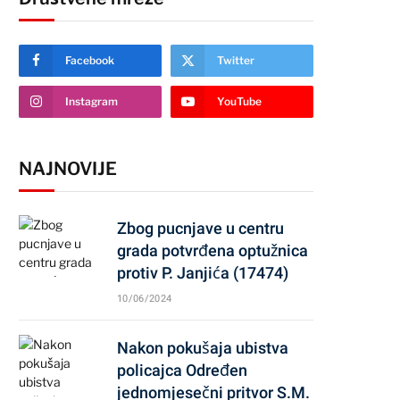
Facebook
Twitter
Instagram
YouTube
NAJNOVIJE
Zbog pucnjave u centru
grada potvrđena optužnica
protiv P. Janjića (17474)
10/06/2024
Nakon pokušaja ubistva
policajca Određen
jednomjesečni pritvor S.M.