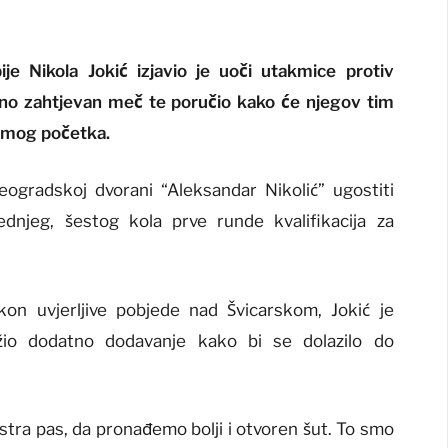
je Nikola Jokić izjavio je uoči utakmice protiv
no zahtjevan meč te poručio kako će njegov tim
samog početka.
eogradskoj dvorani “Aleksandar Nikolić” ugostiti
dnjeg, šestog kola prve runde kvalifikacija za
kon uvjerljive pobjede nad Švicarskom, Jokić je
ažio dodatno dodavanje kako bi se dolazilo do
stra pas, da pronađemo bolji i otvoren šut. To smo