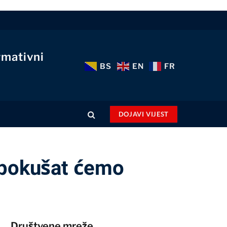
rmativni
BS
EN
FR
DOJAVI VIJEST
, pokušat ćemo
Društvene mreže