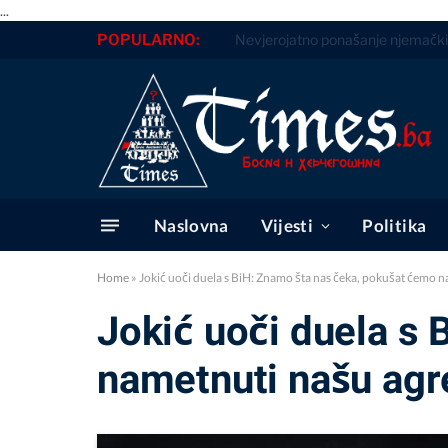
...
POPULARNO:
Dnevni horoskop za 7. august 20
Naslovna
Vijesti
Politika
Home
»
Jokić uoči duela s BiH: Znamo šta nas čeka, pokušat ćemo 
Jokić uoči duela s
nametnuti našu agr