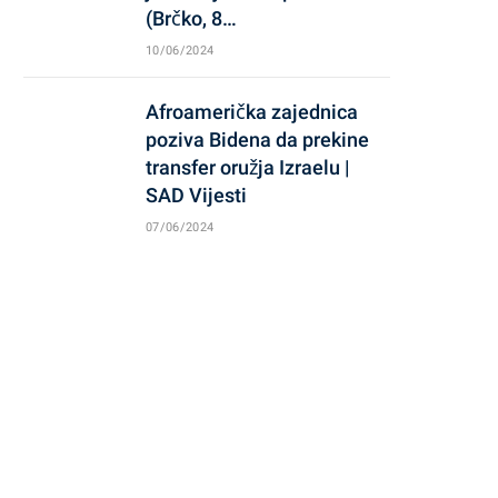
(Brčko, 8…
10/06/2024
Afroamerička zajednica
poziva Bidena da prekine
transfer oružja Izraelu |
SAD Vijesti
07/06/2024