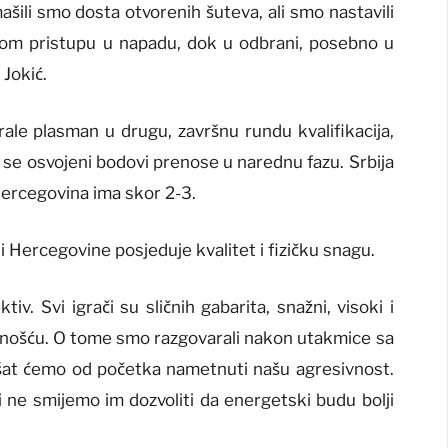
ašili smo dosta otvorenih šuteva, ali smo nastavili
brom pristupu u napadu, dok u odbrani, posebno u
 Jokić.
rale plasman u drugu, završnu rundu kvalifikacija,
er se osvojeni bodovi prenose u narednu fazu. Srbija
Hercegovina ima skor 2-3.
 i Hercegovine posjeduje kvalitet i fizičku snagu.
v. Svi igrači su sličnih gabarita, snažni, visoki i
sivnošću. O tome smo razgovarali nakon utakmice sa
šat ćemo od početka nametnuti našu agresivnost.
 i ne smijemo im dozvoliti da energetski budu bolji