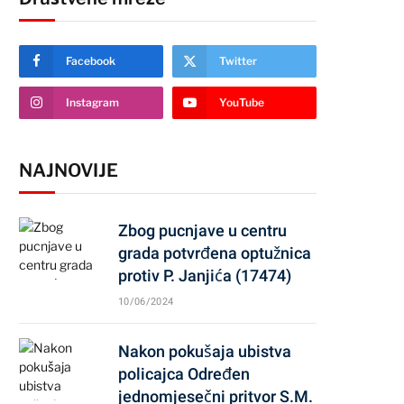
Facebook
Twitter
Instagram
YouTube
NAJNOVIJE
Zbog pucnjave u centru
grada potvrđena optužnica
protiv P. Janjića (17474)
10/06/2024
Nakon pokušaja ubistva
policajca Određen
jednomjesečni pritvor S.M.