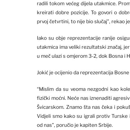
radili tokom većeg dijela utakmice. Prom
kreirati dobre pozicije. To govori o do
prvoj četvrtini, to nije bio slučaj”, rekao je
Iako su obje reprezentacije ranije osigu
utakmica ima veliki rezultatski značaj, j
u meč ulazi s omjerom 3-2, dok Bosna i 
Jokić je ocijenio da reprezentacija Bosne
“Mislim da su veoma nezgodni kao kolekti
fizički moćni. Neće nas iznenaditi agre
Švicarskom. Znamo šta nas čeka i poku
Vidjeli smo kako su igrali protiv Turske
od nas”, poručio je kapiten Srbije.