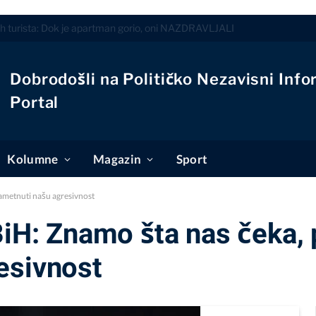
26
Dobrodošli na Političko Nezavisni Info
Portal
Kolumne
Magazin
Sport
nametnuti našu agresivnost
 BiH: Znamo šta nas čeka
esivnost