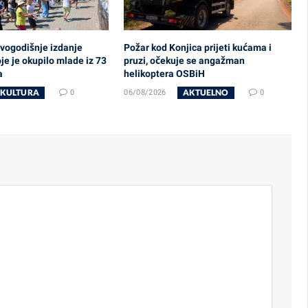
ovogodišnje izdanje
Požar kod Konjica prijeti kućama i
je je okupilo mlade iz 73
pruzi, očekuje se angažman
a
helikoptera OSBiH
KULTURA
AKTUELNO
0
06/08/2026
0