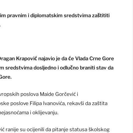
vim pravnim i diplomatskim sredstvima zaštititi
.
Dragan Krapović najavio je da će Vlada Crne Gore
m sredstvima dosljedno i odlučno braniti stav da
 Gore.
vropskih poslova Maide Gorčević i
ke poslove Filipa Ivanovića, rekavši da zaštita
nejasnoćama i oklijevanju.
ić ranije su ocijenili da pitanje statusa školskog