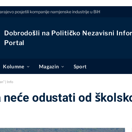
ajevo posjetili kompanije namjenske industrije u BiH
Dobrodošli na Političko Nezavisni Info
Portal
Kolumne
Magazin
Sport
n” | Info
a neće odustati od školsk