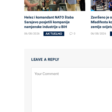
Helez i komandant NATO štaba
Završeno je 
Sarajevo posjetili kompanije
Mladifesta ko
namjenske industrije u BiH
zemlje svijet
AKTUELNO
06/08/2026
0
06/08/2026
LEAVE A REPLY