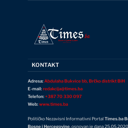
KONTAKT
Adresa:
Abdulaha Bukvice bb, Brčko distrikt BiH
E-mail:
redakcija@times.ba
Telefon:
+387 70 330 097
Web:
www.times.ba
Političko Nezavisni Informativni Portal
Times.ba Br
Bosne i Hercegovine
, osnovan je dana 25.05.202