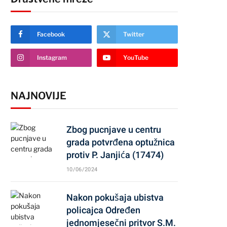
Facebook
Twitter
Instagram
YouTube
NAJNOVIJE
Zbog pucnjave u centru
grada potvrđena optužnica
protiv P. Janjića (17474)
10/06/2024
Nakon pokušaja ubistva
policajca Određen
jednomjesečni pritvor S.M.