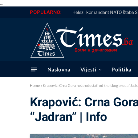
...
POPULARNO:
Helez i komandant NATO štaba Sar
Naslovna
Vijesti
Politika
Home
»
Krapović: Crna Gora neće odustati od školskog broda “Jadra
Krapović: Crna Gor
“Jadran” | Info