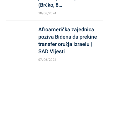
(Brčko, 8…
10/06/2024
Afroamerička zajednica
poziva Bidena da prekine
transfer oružja Izraelu |
SAD Vijesti
07/06/2024