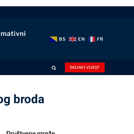
rmativni
BS
EN
FR
DOJAVI VIJEST
og broda
Društvene mreže