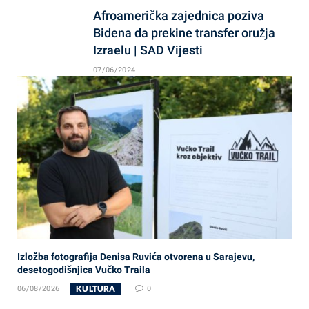
Afroamerička zajednica poziva
Bidena da prekine transfer oružja
Izraelu | SAD Vijesti
07/06/2024
Izložba fotografija Denisa Ruvića otvorena u Sarajevu,
desetogodišnjica Vučko Traila
KULTURA
06/08/2026
0