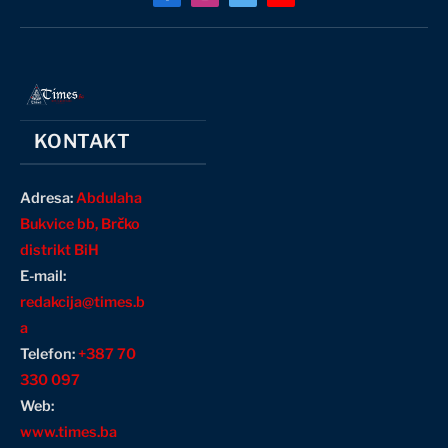
Facebook
Instagram
X
YouTube
(Twitter)
KONTAKT
Adresa:
Abdulaha
Bukvice bb, Brčko
distrikt BiH
E-mail:
redakcija@times.b
a
Telefon:
+387 70
330 097
Web:
www.times.ba