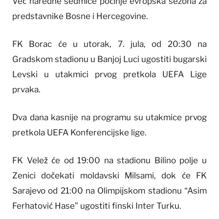
Već naredne sedmice počinje evropska sezona za
predstavnike Bosne i Hercegovine.
FK Borac će u utorak, 7. jula, od 20:30 na
Gradskom stadionu u Banjoj Luci ugostiti bugarski
Levski u utakmici prvog pretkola UEFA Lige
prvaka.
Dva dana kasnije na programu su utakmice prvog
pretkola UEFA Konferencijske lige.
FK Velež će od 19:00 na stadionu Bilino polje u
Zenici dočekati moldavski Milsami, dok će FK
Sarajevo od 21:00 na Olimpijskom stadionu “Asim
Ferhatović Hase” ugostiti finski Inter Turku.