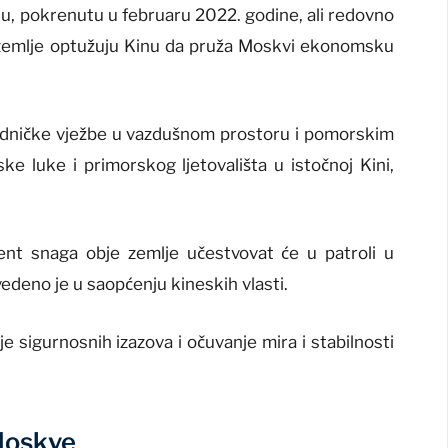
inu, pokrenutu u februaru 2022. godine, ali redovno
zemlje optužuju Kinu da pruža Moskvi ekonomsku
jedničke vježbe u vazdušnom prostoru i pomorskim
 luke i primorskog ljetovališta u istočnoj Kini,
.
gent snaga obje zemlje učestvovat će u patroli u
deno je u saopćenju kineskih vlasti.
nje sigurnosnih izazova i očuvanje mira i stabilnosti
Moskve