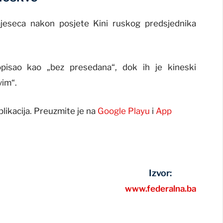
mjeseca nakon posjete Kini ruskog predsjednika
opisao kao „bez presedana“, dok ih je kineski
vim“.
plikacija. Preuzmite je na
Google Playu
i
App
Izvor:
www.federalna.ba