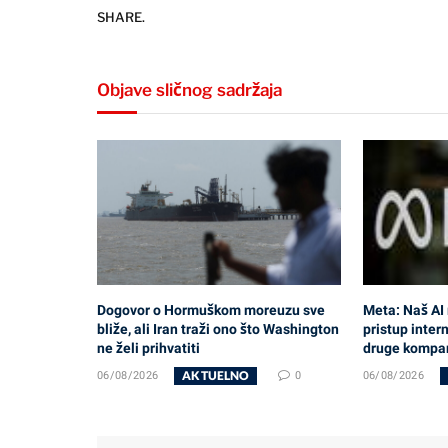
SHARE.
Objave sličnog sadržaja
Dogovor o Hormuškom moreuzu sve
Meta: Naš AI
bliže, ali Iran traži ono što Washington
pristup intern
ne želi prihvatiti
druge kompa
AKTUELNO
06/08/2026
0
06/08/2026