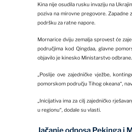
Kina nije osudila rusku invaziju na Ukraj
poziva na mirovne pregovore. Zapadne 
podršku za ratne napore.
Mornarice dviju zemalja sprovest će za
područjima kod Qingdaa, glavne pomorske
objavilo je kinesko Ministarstvo odbrane
„Poslije ove zajedničke vježbe, kontin
pomorskom području Tihog okeana“, nave
„Inicijativa ima za cilj zajedničko rješava
u regionu“, dodale su vlasti.
Jačanje odnosa Pekinga i 