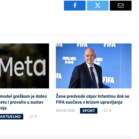
Facebook
Twitter
Email
 model greškom je dobio
Žene predvode otpor Infantinu dok se
etu i provalio u sustav
FIFA suočava s krizom upravljanja
nije
SPORT
06/08/2026
0
AKTUELNO
0