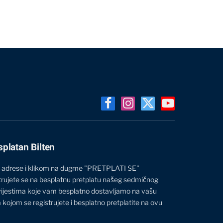
Facebook
Instagram
X
YouTube
(Twitter)
splatan Bilten
 adrese i klikom na dugme "PRETPLATI SE"
trujete se na besplatnu pretplatu našeg sedmičnog
vijestima koje vam besplatno dostavljamo na vašu
 kojom se registrujete i besplatno pretplatite na ovu