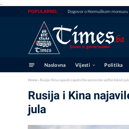
...
POPULARNO:
Dogovor o Hormuškom moreuzu sve b
Naslovna
Vijesti
Politika
Home
»
Rusija i Kina najavile zajedničke pomorske vježbe tokom jul
Rusija i Kina najav
jula