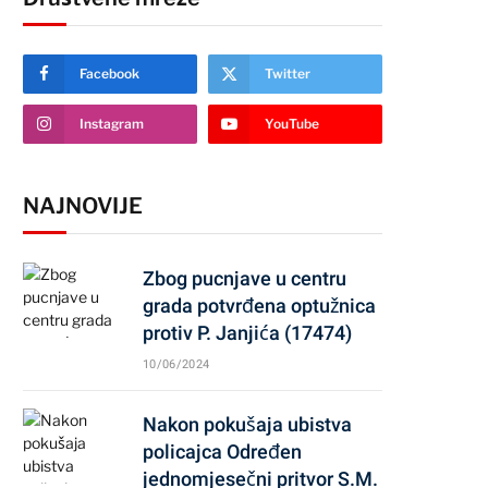
Facebook
Twitter
Instagram
YouTube
NAJNOVIJE
Zbog pucnjave u centru
grada potvrđena optužnica
protiv P. Janjića (17474)
10/06/2024
Nakon pokušaja ubistva
policajca Određen
jednomjesečni pritvor S.M.