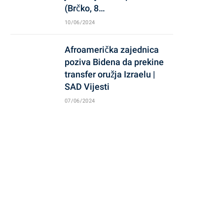
(Brčko, 8…
10/06/2024
Afroamerička zajednica
poziva Bidena da prekine
transfer oružja Izraelu |
SAD Vijesti
07/06/2024