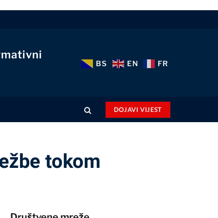
rmativni
BS
EN
FR
DOJAVI VIJEST
vježbe tokom
Društvene mreže