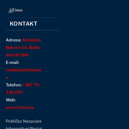
KONTAKT
Adresa:
Abdulaha
Bukvice bb, Brčko
distrikt BiH
E-mail:
redakcija@times.b
a
Telefon:
+387 70
330 097
Web:
www.times.ba
Političko Nezavisni
Informativni Portal