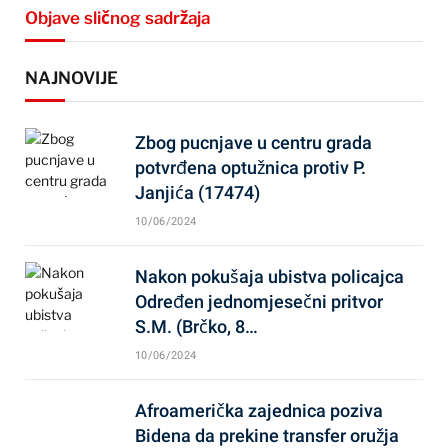
Objave sličnog sadržaja
NAJNOVIJE
Zbog pucnjave u centru grada
potvrđena optužnica protiv P.
Janjića (17474)
10/06/2024
Nakon pokušaja ubistva policajca
Određen jednomjesečni pritvor
S.M. (Brčko, 8…
10/06/2024
Afroamerička zajednica poziva
Bidena da prekine transfer oružja