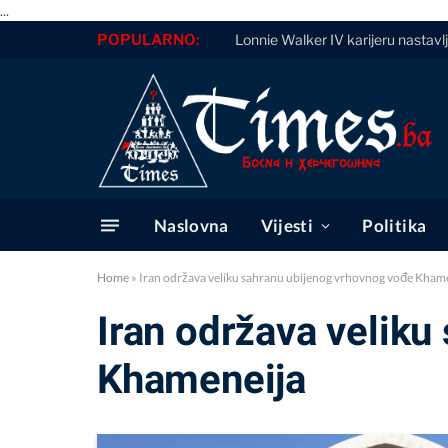
...
POPULARNO:
Lonnie Walker IV karijeru nastavl
Naslovna
Vijesti
Politika
Home
»
Iran održava veliku sahranu ubijenog vrhovnog vođe Kham
Iran održava velik
Khameneija