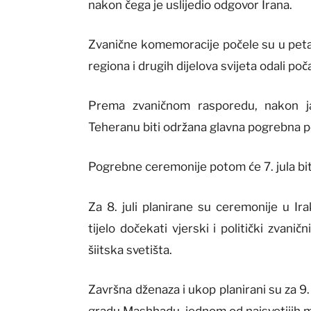
nakon čega je uslijedio odgovor Irana.
Zvanične komemoracije počele su u petak,
regiona i drugih dijelova svijeta odali 
Prema zvaničnom rasporedu, nakon ja
Teheranu biti održana glavna pogrebna p
Pogrebne ceremonije potom će 7. jula bi
Za 8. juli planirane su ceremonije u Ir
tijelo dočekati vjerski i politički zvani
šiitska svetišta.
Završna dženaza i ukop planirani su za 9.
gradu Mashhadu, jednom od najsvetijih mj