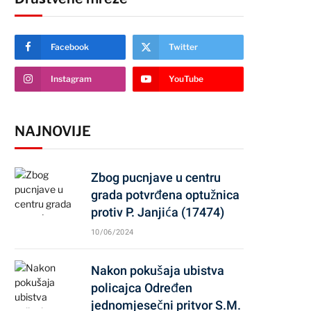
Facebook
Twitter
Instagram
YouTube
NAJNOVIJE
Zbog pucnjave u centru
grada potvrđena optužnica
protiv P. Janjića (17474)
10/06/2024
Nakon pokušaja ubistva
policajca Određen
jednomjesečni pritvor S.M.