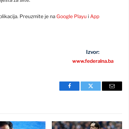
plikacija. Preuzmite je na
Google Playu
i
App
Izvor:
www.federalna.ba
Facebook
Twitter
Email