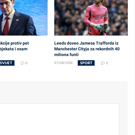
cije protiv pet
Leeds doveo Jamesa Trafforda iz
bjekata i osam
Manchester Cityja za rekordnih 40
miliona funti
SVIJET
SPORT
0
07/08/2026
0