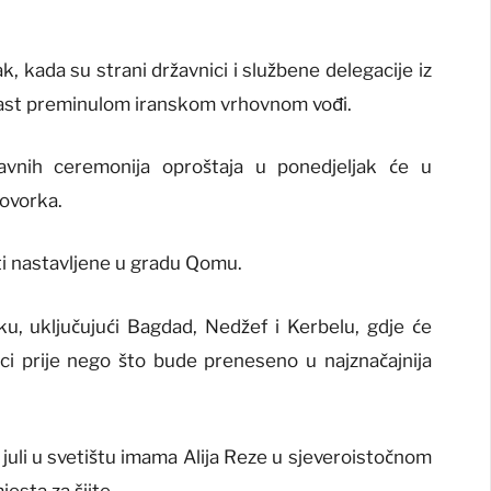
 kada su strani državnici i službene delegacije iz
počast preminulom iranskom vrhovnom vođi.
vnih ceremonija oproštaja u ponedjeljak će u
ovorka.
ti nastavljene u gradu Qomu.
aku, uključujući Bagdad, Nedžef i Kerbelu, gdje će
čnici prije nego što bude preneseno u najznačajnija
 juli u svetištu imama Alija Reze u sjeveroistočnom
esta za šiite.