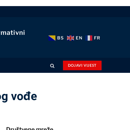
rmativni
BS
EN
FR
DOJAVI VIJEST
og vođe
Društvene mreže