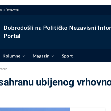
ja u Denveru
Dobrodošli na Političko Nezavisni Info
Portal
Kolumne
Magazin
Sport
eneija
u sahranu ubijenog vrhovn