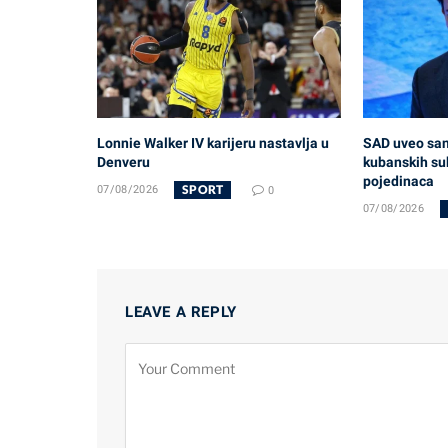
Lonnie Walker IV karijeru nastavlja u
SAD uveo sank
Denveru
kubanskih su
pojedinaca
SPORT
07/08/2026
0
07/08/2026
LEAVE A REPLY