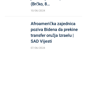
(Brčko, 8…
10/06/2024
Afroamerička zajednica
poziva Bidena da prekine
transfer oružja Izraelu |
SAD Vijesti
07/06/2024