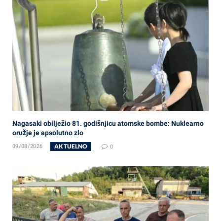
Nagasaki obilježio 81. godišnjicu atomske bombe: Nuklearno
oružje je apsolutno zlo
AKTUELNO
09/08/2026
0