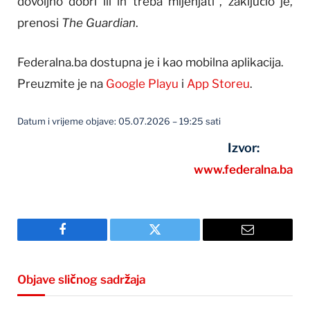
dovoljno dobri ili ih treba mijenjati”, zaključio je,
prenosi
The Guardian
.
Federalna.ba dostupna je i kao mobilna aplikacija.
Preuzmite je na
Google Playu
i
App Storeu
.
Datum i vrijeme objave: 05.07.2026 – 19:25 sati
Izvor:
www.federalna.ba
Facebook
Twitter
Email
Objave sličnog sadržaja