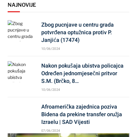
NAJNOVIJE
Zbog pucnjave u centru grada
potvrđena optužnica protiv P.
Janjića (17474)
10/06/2024
Nakon pokušaja ubistva policajca
Određen jednomjesečni pritvor
S.M. (Brčko, 8…
10/06/2024
Afroamerička zajednica poziva
Bidena da prekine transfer oružja
Izraelu | SAD Vijesti
07/06/2024