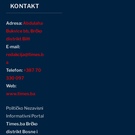
KONTAKT
Adresa:
Abdulaha
Bukvice bb, Brčko
distrikt BiH
E-mail:
redakcija@times.b
a
Telefon:
+387 70
330 097
Web:
www.times.ba
Političko Nezavisni
Informativni Portal
Times.ba Brčko
distrikt Bosne i