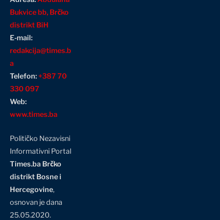
Bukvice bb, Brčko
distrikt BiH
E-mail:
redakcija@times.b
a
Telefon:
+387 70
330 097
Web:
www.times.ba
Političko Nezavisni
Informativni Portal
Times.ba Brčko
distrikt Bosne i
Hercegovine
,
osnovan je dana
25.05.2020.