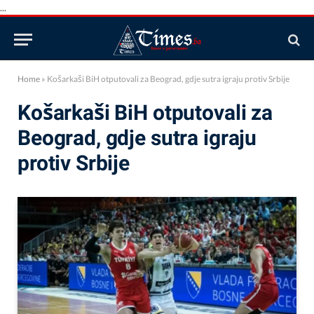
...
Home
»
Košarkaši BiH otputovali za Beograd, gdje sutra igraju protiv Srbije
Košarkaši BiH otputovali za
Beograd, gdje sutra igraju
protiv Srbije