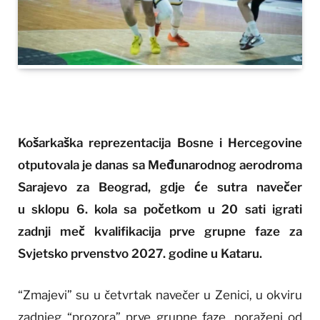
Košarkaška reprezentacija Bosne i Hercegovine
otputovala je danas sa Međunarodnog aerodroma
Sarajevo za Beograd, gdje će sutra navečer
u sklopu 6. kola sa početkom u 20 sati igrati
zadnji meč kvalifikacija prve grupne faze za
Svjetsko prvenstvo 2027. godine u Kataru.
“Zmajevi” su u četvrtak navečer u Zenici, u okviru
zadnjeg “prozora” prve grupne faze, poraženi od