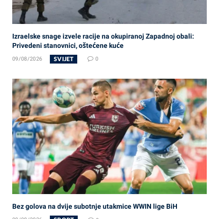
Izraelske snage izvele racije na okupiranoj Zapadnoj obali:
Privedeni stanovnici, oštećene kuće
SVIJET
09/08/2026
0
Bez golova na dvije subotnje utakmice WWIN lige BiH