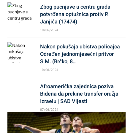
Zbog pucnjave u centru grada
potvrđena optužnica protiv P.
Janjića (17474)
10/06/2024
Nakon pokušaja ubistva policajca
Određen jednomjesečni pritvor
S.M. (Brčko, 8…
10/06/2024
Afroamerička zajednica poziva
Bidena da prekine transfer oružja
Izraelu | SAD Vijesti
07/06/2024