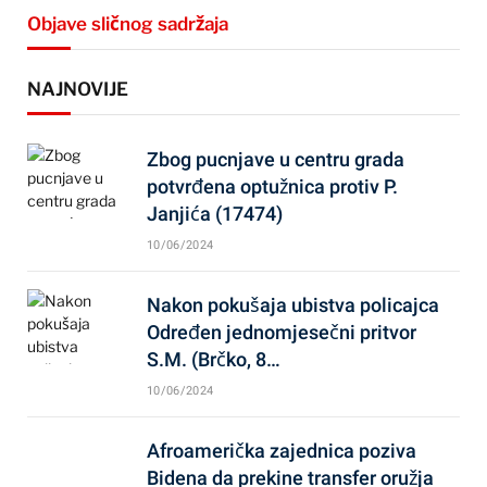
Objave sličnog sadržaja
NAJNOVIJE
Zbog pucnjave u centru grada
potvrđena optužnica protiv P.
Janjića (17474)
10/06/2024
Nakon pokušaja ubistva policajca
Određen jednomjesečni pritvor
S.M. (Brčko, 8…
10/06/2024
Afroamerička zajednica poziva
Bidena da prekine transfer oružja