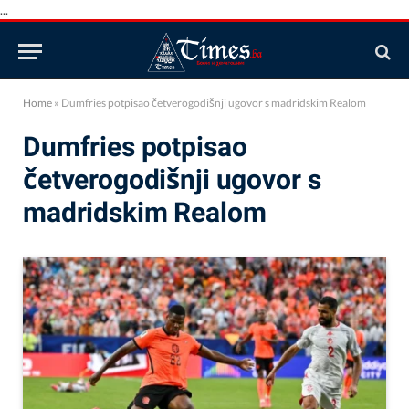
...
Home
»
Dumfries potpisao četverogodišnji ugovor s madridskim Realom
Dumfries potpisao
četverogodišnji ugovor s
madridskim Realom