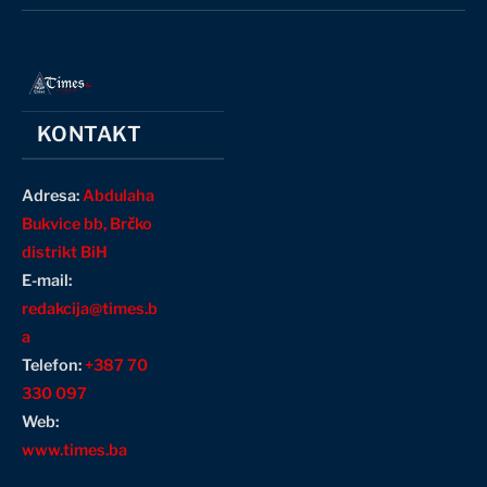
(Twitter)
KONTAKT
Adresa:
Abdulaha
Bukvice bb, Brčko
distrikt BiH
E-mail:
redakcija@times.b
a
Telefon:
+387 70
330 097
Web:
www.times.ba