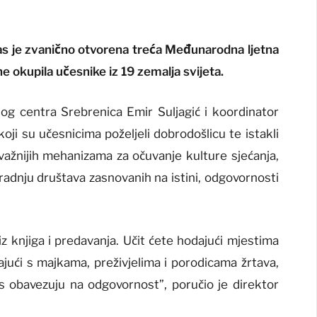
s je zvanično otvorena treća Međunarodna ljetna
ne okupila učesnike iz 19 zemalja svijeta.
og centra Srebrenica Emir Suljagić i koordinator
ji su učesnicima poželjeli dobrodošlicu te istakli
važnijih mehanizama za očuvanje kulture sjećanja,
gradnju društava zasnovanih na istini, odgovornosti
 knjiga i predavanja. Učit ćete hodajući mjestima
jući s majkama, preživjelima i porodicama žrtava,
s obavezuju na odgovornost”, poručio je direktor