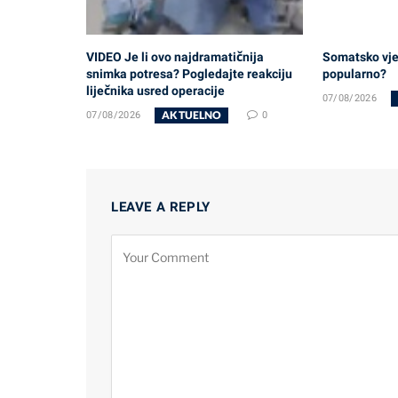
VIDEO Je li ovo najdramatičnija
Somatsko vjež
snimka potresa? Pogledajte reakciju
popularno?
liječnika usred operacije
07/08/2026
AKTUELNO
07/08/2026
0
LEAVE A REPLY