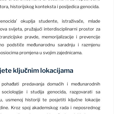
tora, historijskog konteksta i posljedica genocida.
enocida’ okuplja studente, istraživače, mlade
elova svijeta, pružajući interdisciplinarni prostor za
ranzicijske pravde, memorijalizacije i prevencije
no podstiče međunarodnu saradnju i razmjenu
nosiocima promjena u svojim zajednicama.
sjete ključnim lokacijama
pohađati predavanja domaćih i međunarodnih
, sociologije i studija genocida, razgovarati sa
u, usmenoj historiji te posjetiti ključne lokacije
odine. Kroz spoj akademskog rada i neposrednog