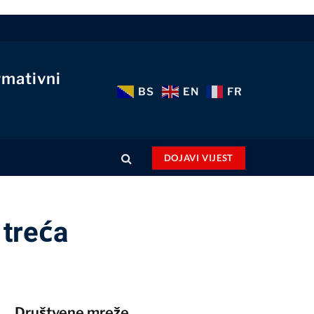
rmativni
BS
EN
FR
DOJAVI VIJEST
 treća
Društvene mreže