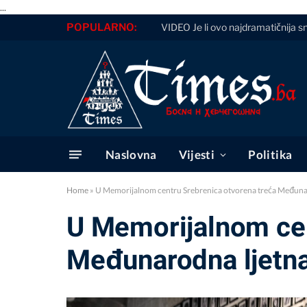
...
POPULARNO:
VIDEO Je li ovo najdramatičnija s
Naslovna
Vijesti
Politika
Home
»
U Memorijalnom centru Srebrenica otvorena treća Međunaro
U Memorijalnom cen
Međunarodna ljetna