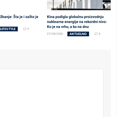
banje: Šta je i zašto je
Kina podigla globalnu proizvodnju
nuklearne energije na rekordni nivo:
Ko je na vrhu, a ko na dnu
LIFESTYLE
0
AKTUELNO
07/08/2026
0