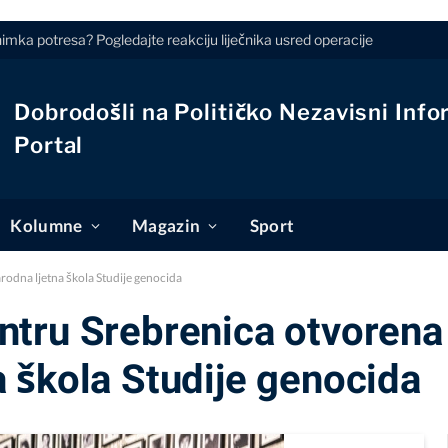
nimka potresa? Pogledajte reakciju liječnika usred operacije
Dobrodošli na Političko Nezavisni Info
Portal
Kolumne
Magazin
Sport
dna ljetna škola Studije genocida
tru Srebrenica otvorena
 škola Studije genocida