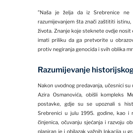
”Naša je želja da iz Srebrenice ne
razumijevanjem šta znači zaštititi istinu
života. Znanje koje steknete ovdje nosit 
imati priliku da ga pretvorite u obrazov
protiv negiranja genocida i svih oblika mr
Razumijevanje historijskog
Nakon uvodnog predavanja, učesnici su u
Azira Osmanovića, obišli kompleks Me
postavke, gdje su se upoznali s his
Srebrenici u julu 1995. godine, kao 
činjenica, očuvanju sjećanja i razvoju
planiran je i obilazak važnih lokacija u