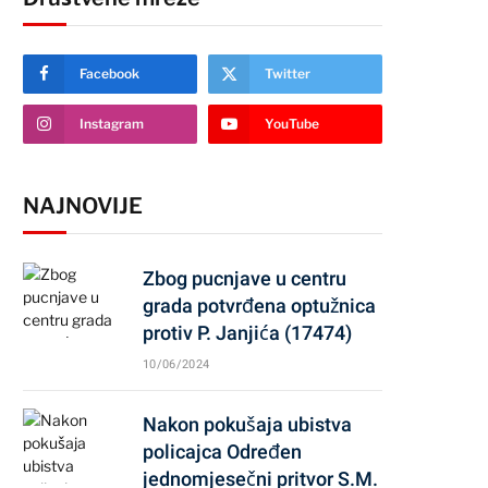
Facebook
Twitter
Instagram
YouTube
NAJNOVIJE
Zbog pucnjave u centru
grada potvrđena optužnica
protiv P. Janjića (17474)
10/06/2024
Nakon pokušaja ubistva
policajca Određen
jednomjesečni pritvor S.M.