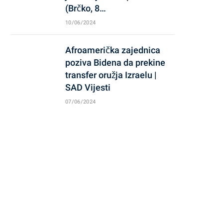
(Brčko, 8…
10/06/2024
Afroamerička zajednica
poziva Bidena da prekine
transfer oružja Izraelu |
SAD Vijesti
07/06/2024