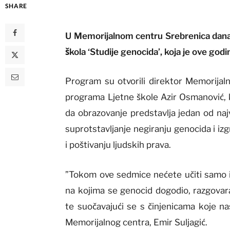
SHARE
U Memorijalnom centru Srebrenica dana
škola ‘Studije genocida’, koja je ove godi
Program su otvorili direktor Memorijaln
programa Ljetne škole Azir Osmanović, ko
da obrazovanje predstavlja jedan od naj
suprotstavljanje negiranju genocida i iz
i poštivanju ljudskih prava.
”Tokom ove sedmice nećete učiti samo iz
na kojima se genocid dogodio, razgovara
te suočavajući se s činjenicama koje na
Memorijalnog centra, Emir Suljagić.