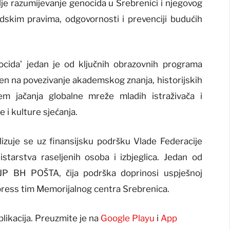
lje razumijevanje genocida u Srebrenici i njegovog
skim pravima, odgovornosti i prevenciji budućih
ocida’ jedan je od ključnih obrazovnih programa
n na povezivanje akademskog znanja, historijskih
ljem jačanja globalne mreže mladih istraživača i
 i kulture sjećanja.
zuje se uz finansijsku podršku Vlade Federacije
tarstva raseljenih osoba i izbjeglica. Jedan od
JP BH POŠTA, čija podrška doprinosi uspješnoj
si press tim Memorijalnog centra Srebrenica.
plikacija. Preuzmite je na
Google Playu
i
App