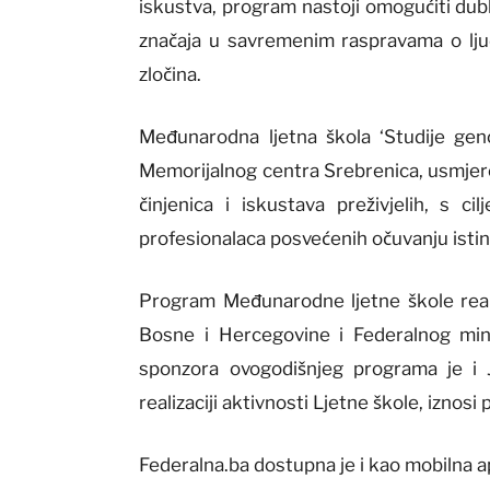
iskustva, program nastoji omogućiti dub
značaja u savremenim raspravama o ljud
zločina.
Međunarodna ljetna škola ‘Studije gen
Memorijalnog centra Srebrenica, usmjere
činjenica i iskustava preživjelih, s ci
profesionalaca posvećenih očuvanju istine
Program Međunarodne ljetne škole reali
Bosne i Hercegovine i Federalnog minis
sponzora ovogodišnjeg programa je i 
realizaciji aktivnosti Ljetne škole, izno
Federalna.ba dostupna je i kao mobilna a