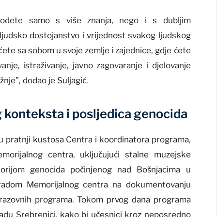
 odete samo s više znanja, nego i s dubljim
, ljudsko dostojanstvo i vrijednost svakog ljudskog
ćete sa sobom u svoje zemlje i zajednice, gdje ćete
anje, istraživanje, javno zagovaranje i djelovanje
žnje”, dodao je Suljagić.
 konteksta i posljedica genocida
 pratnji kustosa Centra i koordinatora programa,
morijalnog centra, uključujući stalne muzejske
torijom genocida počinjenog nad Bošnjacima u
i radom Memorijalnog centra na dokumentovanju
 obrazovnih programa. Tokom prvog dana programa
 gradu Srebrenici, kako bi učesnici kroz neposredno