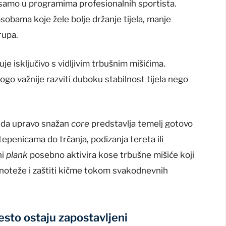
 samo u programima profesionalnih sportista.
sobama koje žele bolje držanje tijela, manje
trupa.
uje isključivo s vidljivim trbušnim mišićima.
go važnije razviti duboku stabilnost tijela nego
e da upravo snažan
core
predstavlja temelj gotovo
epenicama do trčanja, podizanja tereta ili
ni
plank
posebno aktivira kose trbušne mišiće koji
avnoteže i zaštiti kičme tokom svakodnevnih
često ostaju zapostavljeni