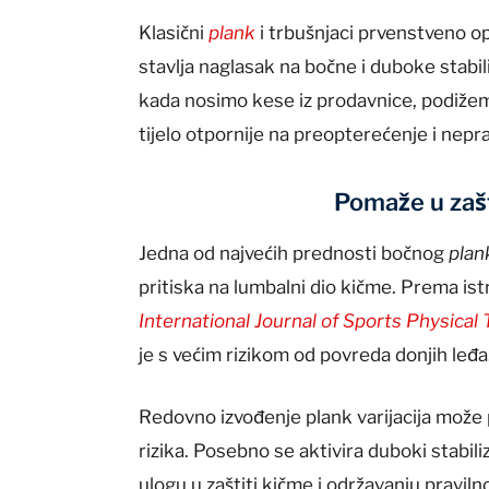
Klasični
plank
i trbušnjaci prvenstveno o
stavlja naglasak na bočne i duboke stabili
kada nosimo kese iz prodavnice, podižemo d
tijelo otpornije na preopterećenje i nepr
Pomaže u zašt
Jedna od najvećih prednosti bočnog
plan
pritiska na lumbalni dio kičme. Prema is
International Journal of Sports Physical
je s većim rizikom od povreda donjih leđa
Redovno izvođenje plank varijacija može 
rizika. Posebno se aktivira duboki stabili
ulogu u zaštiti kičme i održavanju praviln