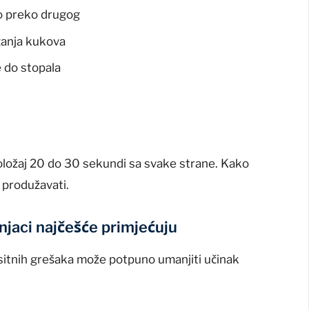
no preko drugog
izanja kukova
ve do stopala
položaj 20 do 30 sekundi sa svake strane. Kako
 produžavati.
njaci najčešće primjećuju
sitnih grešaka može potpuno umanjiti učinak