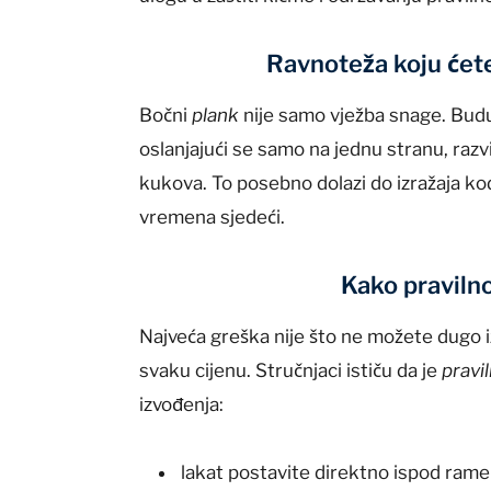
Ravnoteža koju ćete 
Bočni
plank
nije samo vježba snage. Buduć
oslanjajući se samo na jednu stranu, razv
kukova. To posebno dolazi do izražaja k
vremena sjedeći.
Kako pravilno
Najveća greška nije što ne možete dugo i
svaku cijenu. Stručnjaci ističu da je
pravi
izvođenja:
lakat postavite direktno ispod ram