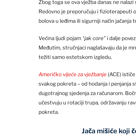
Zbog toga se ova vježba danas ne nalazi
Redovno je preporučuju i fizioterapeuti o
bolova u leđima ili sigurniji način jačanja 
Većina ljudi pojam
“jak core”
i dalje povez
Međutim, stručnjaci naglašavaju da je mno
težiti samo estetskom izgledu.
Američko vijeće za vježbanje
(ACE) istič
svakog pokreta – od hodanja i penjanja st
dugotrajnog sjedenja za računarom. Boč
učestvuju u rotaciji trupa, održavanju r
pokreta.
Jača mišiće koji 