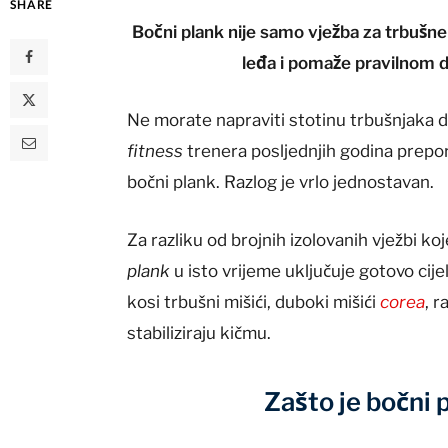
SHARE
Bočni plank nije samo vježba za trbušne m
leđa i pomaže pravilnom dr
Ne morate napraviti stotinu trbušnjaka da
fitness
trenera posljednjih godina prepo
bočni plank. Razlog je vrlo jednostavan.
Za razliku od brojnih izolovanih vježbi ko
plank
u isto vrijeme uključuje gotovo cijel
kosi trbušni mišići, duboki mišići
corea
, r
stabiliziraju kičmu.
Zašto je bočni 