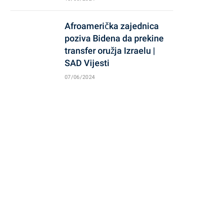
Afroamerička zajednica
poziva Bidena da prekine
transfer oružja Izraelu |
SAD Vijesti
07/06/2024