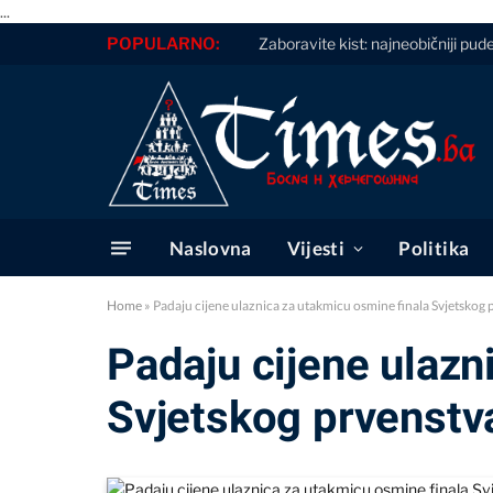
...
POPULARNO:
Zaboravite kist: najneobičniji puder
Naslovna
Vijesti
Politika
Home
»
Padaju cijene ulaznica za utakmicu osmine finala Svjetskog 
Padaju cijene ulazn
Svjetskog prvenstv