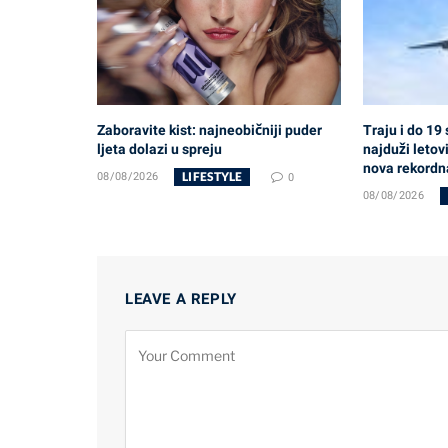
Zaboravite kist: najneobičniji puder
Traju i do 19 
ljeta dolazi u spreju
najduži letov
nova rekordna
LIFESTYLE
08/08/2026
0
08/08/2026
LEAVE A REPLY