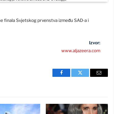
ne finala Svjetskog prvenstva između SAD-a i
Izvor:
www.aljazeera.com
Facebook
Twitter
Email