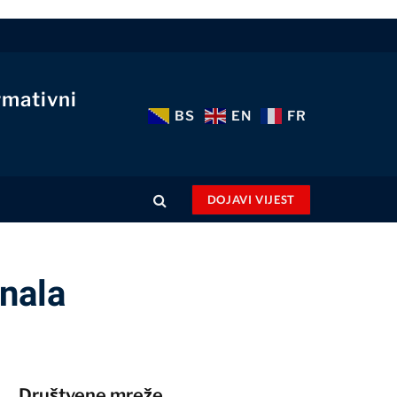
rmativni
BS
EN
FR
DOJAVI VIJEST
inala
Društvene mreže