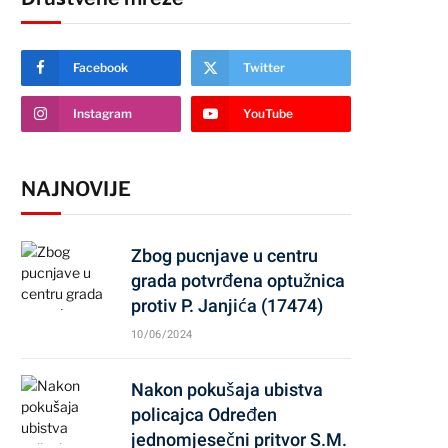
Facebook
Twitter
Instagram
YouTube
NAJNOVIJE
Zbog pucnjave u centru
grada potvrđena optužnica
protiv P. Janjića (17474)
10/06/2024
Nakon pokušaja ubistva
policajca Određen
jednomjesečni pritvor S.M.