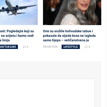
sati: Pogledajte koji su
One su srušile holivudske tabue i
i na svijetu i kamo vodi
pokazale da sijeda kosa ne izgleda
 linija
samo lijepo – veličanstvena je
AKTUELNO
LIFESTYLE
0
08/08/2026
0