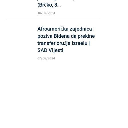
(Brčko, 8…
10/06/2024
Afroamerička zajednica
poziva Bidena da prekine
transfer oružja Izraelu |
SAD Vijesti
07/06/2024