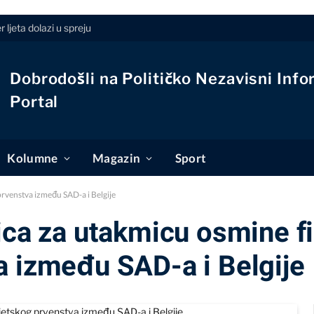
 ljeta dolazi u spreju
Dobrodošli na Političko Nezavisni Info
Portal
Kolumne
Magazin
Sport
prvenstva između SAD-a i Belgije
ica za utakmicu osmine f
a između SAD-a i Belgije