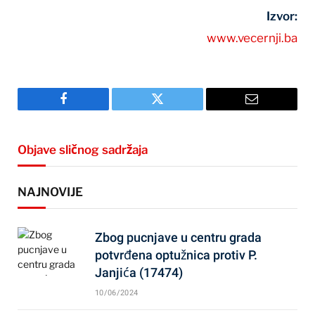
Izvor:
www.vecernji.ba
Facebook
Twitter
Email
Objave sličnog sadržaja
NAJNOVIJE
Zbog pucnjave u centru grada
potvrđena optužnica protiv P.
Janjića (17474)
10/06/2024