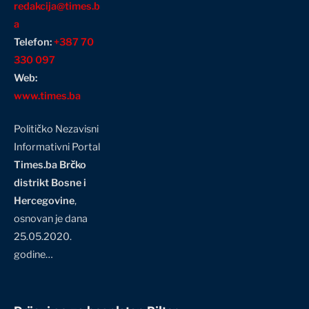
redakcija@times.b
a
Telefon:
+387 70
330 097
Web:
www.times.ba
Političko Nezavisni
Informativni Portal
Times.ba Brčko
distrikt Bosne i
Hercegovine
,
osnovan je dana
25.05.2020.
godine…