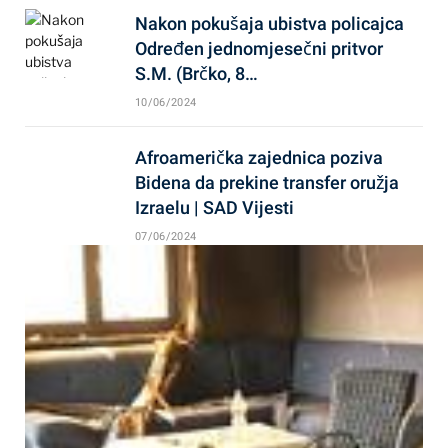
Nakon pokušaja ubistva policajca
Određen jednomjesečni pritvor
S.M. (Brčko, 8…
10/06/2024
Afroamerička zajednica poziva
Bidena da prekine transfer oružja
Izraelu | SAD Vijesti
07/06/2024