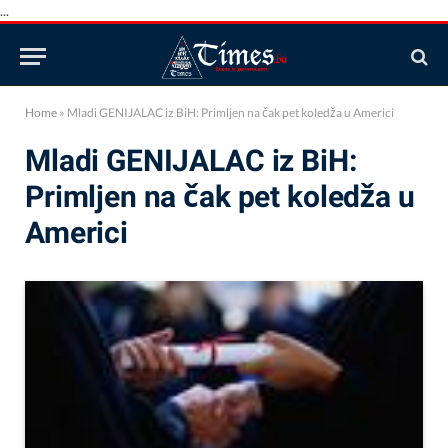
...
Home
»
Mladi GENIJALAC iz BiH: Primljen na čak pet koledža u Americi
Mladi GENIJALAC iz BiH:
Primljen na čak pet koledža u
Americi