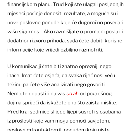
finansijskom planu. Trud koji ste ulagali posljednjih
mjeseci počinje donositi rezultate, a moguće su i
nove poslovne ponude koje će dugoročno povećati
vašu sigurnost. Ako razmišljate o promjeni posla ili
dodatnom izvoru prihoda, sada ćete dobiti korisne
informacije koje vrijedi ozbiljno razmotriti.
U komunikaciji ćete biti znatno oprezniji nego
inače. Imat ćete osjećaj da svaka riječ nosi veću
težinu pa ćete više analizirati nego govoriti.
Nemojte dopustiti da vas
strah
od pogrešnog
dojma spriječi da iskažete ono što zaista mislite.
Pred kraj sedmice slijede lijepi susreti s osobama
iz prošlosti koje vam mogu pomoći savjetom,
poslovnim kontaktom ili ponudom koju niste