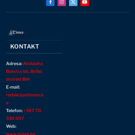
Facebook
Instagram
X
YouTube
(Twitter)
KONTAKT
Adresa:
Abdulaha
Bukvice bb, Brčko
distrikt BiH
E-mail:
redakcija@times.b
a
Telefon:
+387 70
330 097
Web:
www.times.ba