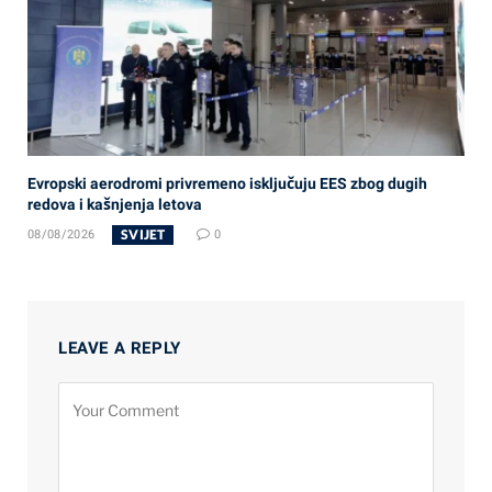
Evropski aerodromi privremeno isključuju EES zbog dugih
redova i kašnjenja letova
SVIJET
08/08/2026
0
LEAVE A REPLY