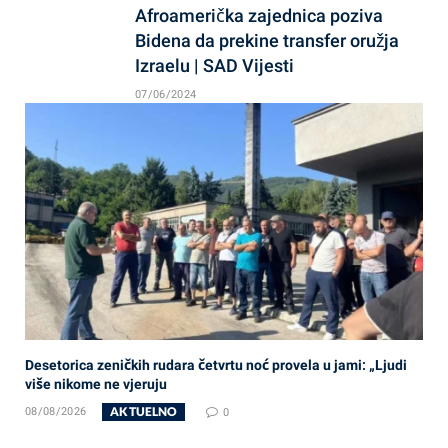
Afroamerička zajednica poziva
Bidena da prekine transfer oružja
Izraelu | SAD Vijesti
07/06/2024
Desetorica zeničkih rudara četvrtu noć provela u jami: „Ljudi
više nikome ne vjeruju
AKTUELNO
08/08/2026
0