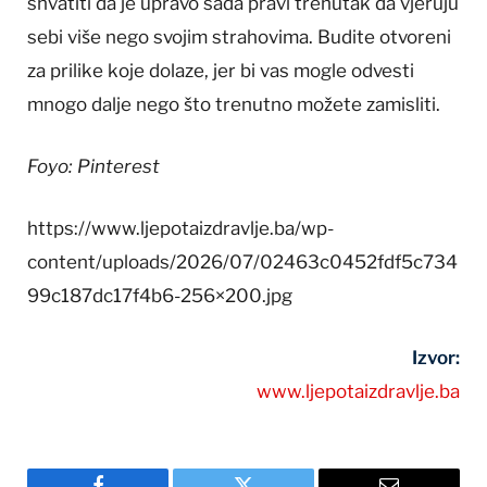
shvatiti da je upravo sada pravi trenutak da vjeruju
sebi više nego svojim strahovima. Budite otvoreni
za prilike koje dolaze, jer bi vas mogle odvesti
mnogo dalje nego što trenutno možete zamisliti.
Foyo: Pinterest
https://www.ljepotaizdravlje.ba/wp-
content/uploads/2026/07/02463c0452fdf5c734
99c187dc17f4b6-256×200.jpg
Izvor:
www.ljepotaizdravlje.ba