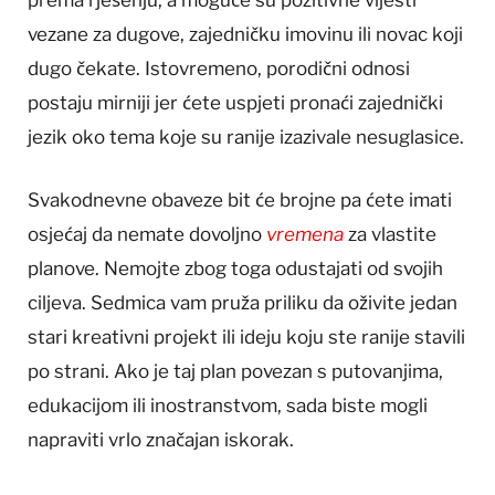
prema rješenju, a moguće su pozitivne vijesti
vezane za dugove, zajedničku imovinu ili novac koji
dugo čekate. Istovremeno, porodični odnosi
postaju mirniji jer ćete uspjeti pronaći zajednički
jezik oko tema koje su ranije izazivale nesuglasice.
Svakodnevne obaveze bit će brojne pa ćete imati
osjećaj da nemate dovoljno
vremena
za vlastite
planove. Nemojte zbog toga odustajati od svojih
ciljeva. Sedmica vam pruža priliku da oživite jedan
stari kreativni projekt ili ideju koju ste ranije stavili
po strani. Ako je taj plan povezan s putovanjima,
edukacijom ili inostranstvom, sada biste mogli
napraviti vrlo značajan iskorak.